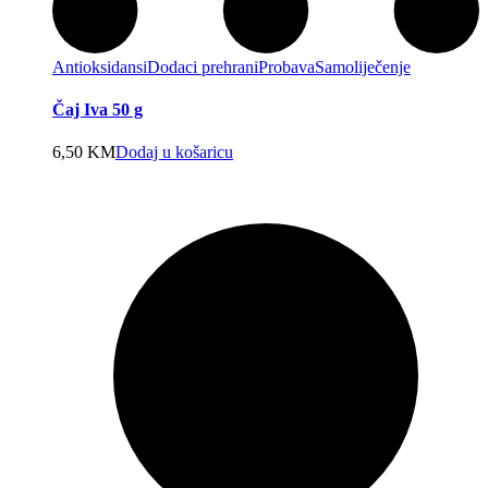
Antioksidansi
Dodaci prehrani
Probava
Samoliječenje
Čaj Iva 50 g
6,50
KM
Dodaj u košaricu