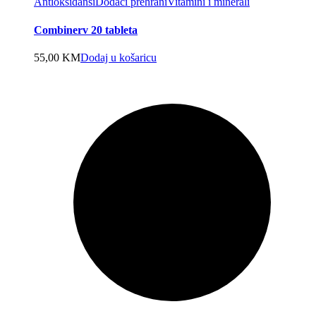
Antioksidansi
Dodaci prehrani
Vitamini i minerali
Combinerv 20 tableta
55,00
KM
Dodaj u košaricu