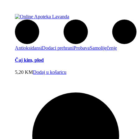
Antioksidansi
Dodaci prehrani
Probava
Samoliječenje
Čaj kim, plod
5,20
KM
Dodaj u košaricu