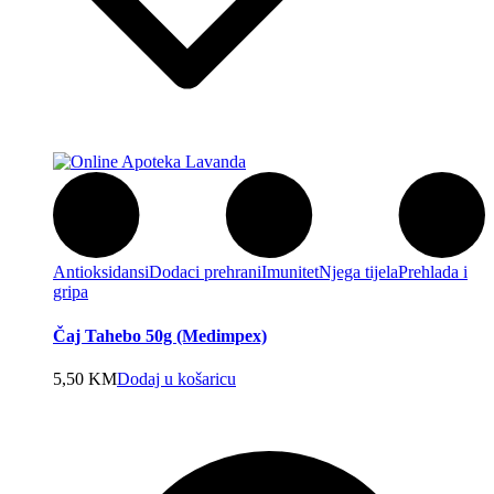
Antioksidansi
Dodaci prehrani
Imunitet
Njega tijela
Prehlada i
gripa
Čaj Tahebo 50g (Medimpex)
5,50
KM
Dodaj u košaricu