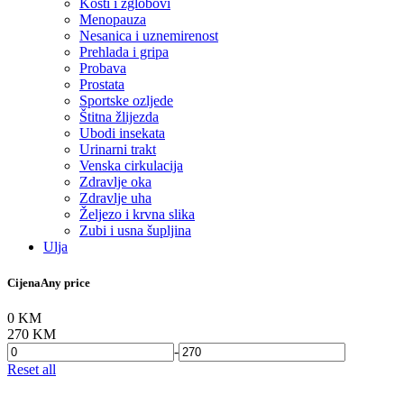
Kosti i zglobovi
Menopauza
Nesanica i uznemirenost
Prehlada i gripa
Probava
Prostata
Sportske ozljede
Štitna žlijezda
Ubodi insekata
Urinarni trakt
Venska cirkulacija
Zdravlje oka
Zdravlje uha
Željezo i krvna slika
Zubi i usna šupljina
Ulja
Cijena
Any price
0 KM
270 KM
-
Reset all