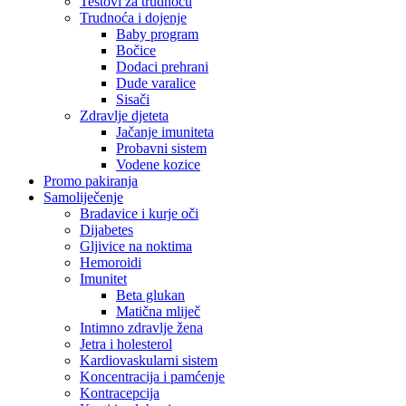
Testovi za trudnoću
Trudnoća i dojenje
Baby program
Bočice
Dodaci prehrani
Dude varalice
Sisači
Zdravlje djeteta
Jačanje imuniteta
Probavni sistem
Vodene kozice
Promo pakiranja
Samoliječenje
Bradavice i kurje oči
Dijabetes
Gljivice na noktima
Hemoroidi
Imunitet
Beta glukan
Matična mliječ
Intimno zdravlje žena
Jetra i holesterol
Kardiovaskularni sistem
Koncentracija i pamćenje
Kontracepcija