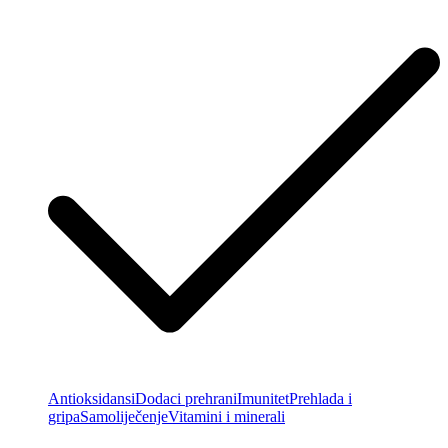
Antioksidansi
Dodaci prehrani
Imunitet
Prehlada i
gripa
Samoliječenje
Vitamini i minerali