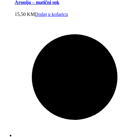
Aronija – matični sok
15,50
KM
Dodaj u košaricu