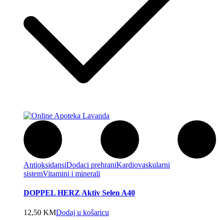
Antioksidansi
Dodaci prehrani
Kardiovaskularni
sistem
Vitamini i minerali
DOPPEL HERZ Aktiv Selen A40
12,50
KM
Dodaj u košaricu