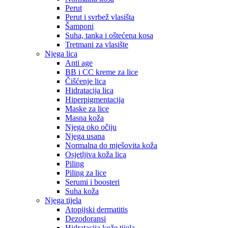
Perut
Perut i svrbež vlasišta
Šamponi
Suha, tanka i oštećena kosa
Tretmani za vlasište
Njega lica
Anti age
BB i CC kreme za lice
Čišćenje lica
Hidratacija lica
Hiperpigmentacija
Maske za lice
Masna koža
Njega oko očiju
Njega usana
Normalna do mješovita koža
Osjetljiva koža lica
Piling
Piling za lice
Serumi i boosteri
Suha koža
Njega tijela
Atopijski dermatitis
Dezodoransi
Hidratacija kože tijela