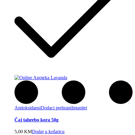
Antioksidansi
Dodaci prehrani
Imunitet
Čaj taheebo kora 50g
5,00
KM
Dodaj u košaricu