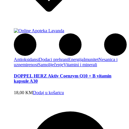
Antioksidansi
Dodaci prehrani
Energija
Imunitet
Nesanica i
uznemirenost
Samoliječenje
Vitamini i minerali
DOPPEL HERZ Aktiv Coenzym Q10 + B vitamin
kapsule A30
18,00
KM
Dodaj u košaricu