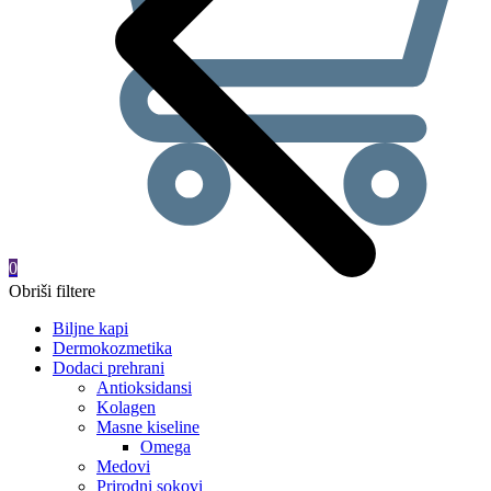
0
Obriši filtere
Biljne kapi
Dermokozmetika
Dodaci prehrani
Antioksidansi
Kolagen
Masne kiseline
Omega
Medovi
Prirodni sokovi