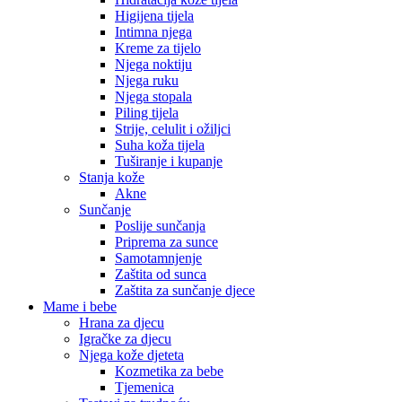
Higijena tijela
Intimna njega
Kreme za tijelo
Njega noktiju
Njega ruku
Njega stopala
Piling tijela
Strije, celulit i ožiljci
Suha koža tijela
Tuširanje i kupanje
Stanja kože
Akne
Sunčanje
Poslije sunčanja
Priprema za sunce
Samotamnjenje
Zaštita od sunca
Zaštita za sunčanje djece
Mame i bebe
Hrana za djecu
Igračke za djecu
Njega kože djeteta
Kozmetika za bebe
Tjemenica