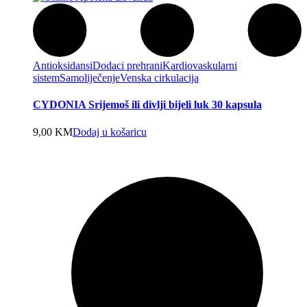
Antioksidansi
Dodaci prehrani
Kardiovaskularni
sistem
Samoliječenje
Venska cirkulacija
CYDONIA Srijemoš ili divlji bijeli luk 30 kapsula
9,00
KM
Dodaj u košaricu