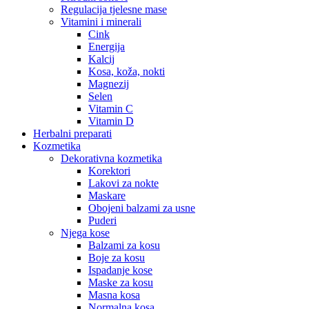
Regulacija tjelesne mase
Vitamini i minerali
Cink
Energija
Kalcij
Kosa, koža, nokti
Magnezij
Selen
Vitamin C
Vitamin D
Herbalni preparati
Kozmetika
Dekorativna kozmetika
Korektori
Lakovi za nokte
Maskare
Obojeni balzami za usne
Puderi
Njega kose
Balzami za kosu
Boje za kosu
Ispadanje kose
Maske za kosu
Masna kosa
Normalna kosa