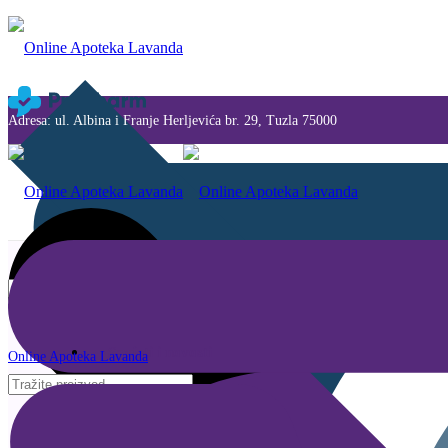
Adresa: ul. Albina i Franje Herljevića br. 29, Tuzla 75000
Savjeti i novosti
Online Apoteka Lavanda