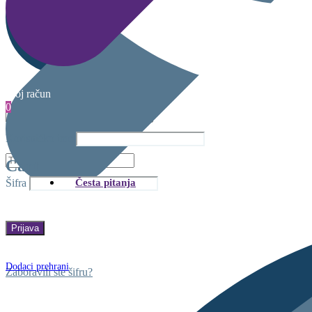
Moj račun
0
Korisničko ime
Cart
Česta pitanja
Šifra
Dodaci prehrani
Zaboravili ste šifru?