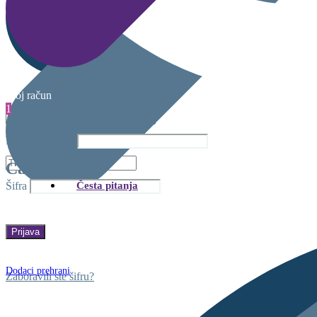
Moj račun
1
Korisničko ime
Cart
Česta pitanja
Šifra
Dodaci prehrani
Zaboravili ste šifru?