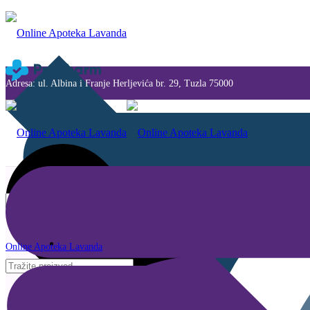
Adresa: ul. Albina i Franje Herljevića br. 29, Tuzla 75000
Savjeti i novosti
Online Apoteka Lavanda