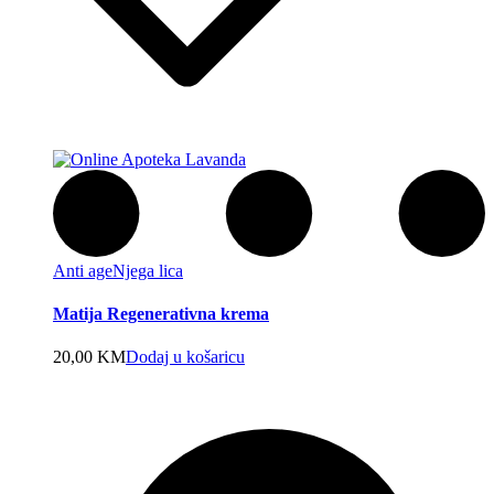
Anti age
Njega lica
Matija Regenerativna krema
20,00
KM
Dodaj u košaricu