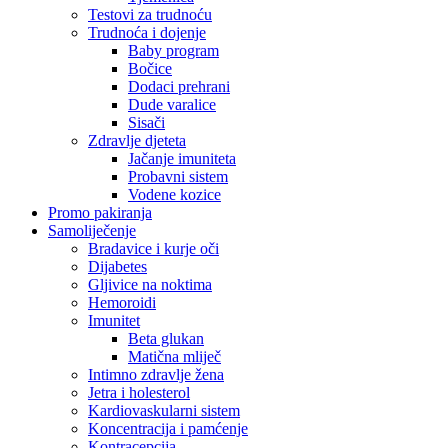
Testovi za trudnoću
Trudnoća i dojenje
Baby program
Bočice
Dodaci prehrani
Dude varalice
Sisači
Zdravlje djeteta
Jačanje imuniteta
Probavni sistem
Vodene kozice
Promo pakiranja
Samoliječenje
Bradavice i kurje oči
Dijabetes
Gljivice na noktima
Hemoroidi
Imunitet
Beta glukan
Matična mliječ
Intimno zdravlje žena
Jetra i holesterol
Kardiovaskularni sistem
Koncentracija i pamćenje
Kontracepcija