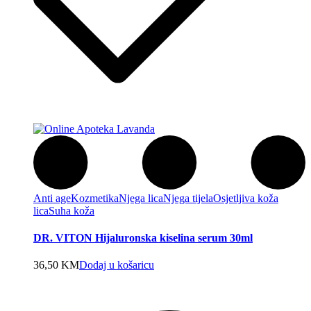
Anti age
Kozmetika
Njega lica
Njega tijela
Osjetljiva koža
lica
Suha koža
DR. VITON Hijaluronska kiselina serum 30ml
36,50
KM
Dodaj u košaricu