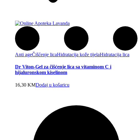
Anti age
Čišćenje lica
Hidratacija kože tijela
Hidratacija lica
Dr Viton-Gel za čišćenje lica sa vitaminom C i
hijaluronskom kiselinom
16,30
KM
Dodaj u košaricu