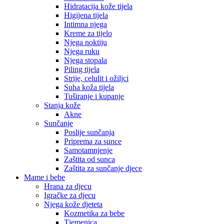
Hidratacija kože tijela
Higijena tijela
Intimna njega
Kreme za tijelo
Njega noktiju
Njega ruku
Njega stopala
Piling tijela
Strije, celulit i ožiljci
Suha koža tijela
Tuširanje i kupanje
Stanja kože
Akne
Sunčanje
Poslije sunčanja
Priprema za sunce
Samotamnjenje
Zaštita od sunca
Zaštita za sunčanje djece
Mame i bebe
Hrana za djecu
Igračke za djecu
Njega kože djeteta
Kozmetika za bebe
Tjemenica