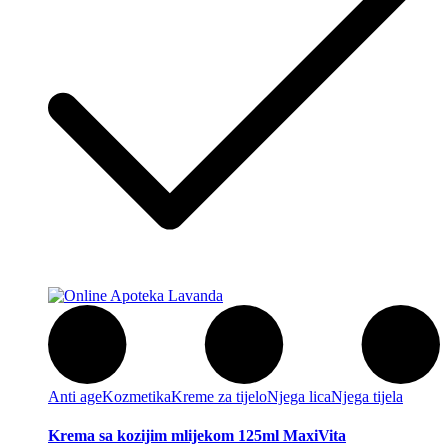
Anti age
Kozmetika
Kreme za tijelo
Njega lica
Njega tijela
Krema sa kozijim mlijekom 125ml MaxiVita