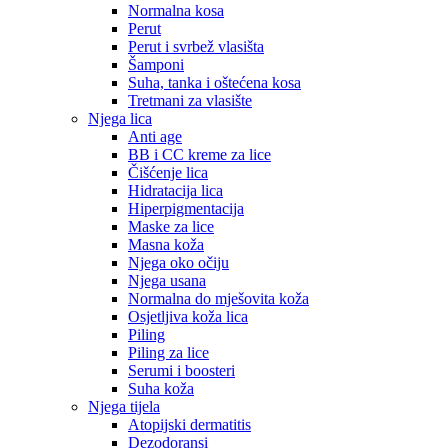
Normalna kosa
Perut
Perut i svrbež vlasišta
Šamponi
Suha, tanka i oštećena kosa
Tretmani za vlasište
Njega lica
Anti age
BB i CC kreme za lice
Čišćenje lica
Hidratacija lica
Hiperpigmentacija
Maske za lice
Masna koža
Njega oko očiju
Njega usana
Normalna do mješovita koža
Osjetljiva koža lica
Piling
Piling za lice
Serumi i boosteri
Suha koža
Njega tijela
Atopijski dermatitis
Dezodoransi