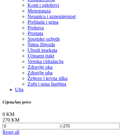
Kosti i zglobovi
Menopauza
Nesanica i uznemirenost
Prehlada i gripa
Probava
Prostata
Sportske ozljede
Štitna žlijezda
Ubodi insekata
Urinarni trakt
Venska cirkulacija
Zdravlje oka
Zdravlje uha
Željezo i krvna slika
Zubi i usna šupljina
Ulja
Cijena
Any price
0 KM
270 KM
-
Reset all