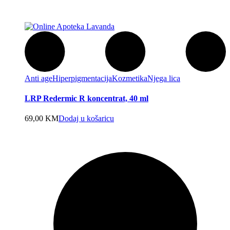
Anti age
Hiperpigmentacija
Kozmetika
Njega lica
LRP Redermic R koncentrat, 40 ml
69,00
KM
Dodaj u košaricu