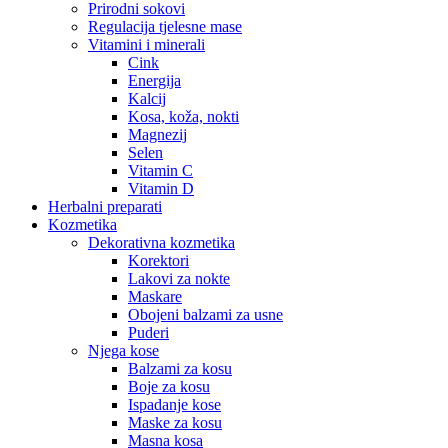
Prirodni sokovi
Regulacija tjelesne mase
Vitamini i minerali
Cink
Energija
Kalcij
Kosa, koža, nokti
Magnezij
Selen
Vitamin C
Vitamin D
Herbalni preparati
Kozmetika
Dekorativna kozmetika
Korektori
Lakovi za nokte
Maskare
Obojeni balzami za usne
Puderi
Njega kose
Balzami za kosu
Boje za kosu
Ispadanje kose
Maske za kosu
Masna kosa