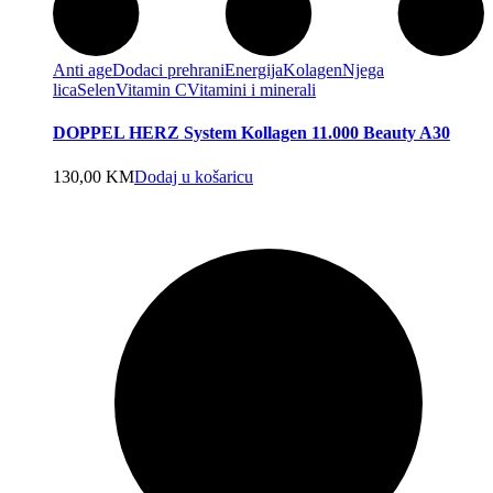
Anti age
Dodaci prehrani
Energija
Kolagen
Njega
lica
Selen
Vitamin C
Vitamini i minerali
DOPPEL HERZ System Kollagen 11.000 Beauty A30
130,00
KM
Dodaj u košaricu