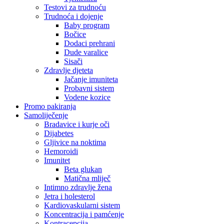
Testovi za trudnoću
Trudnoća i dojenje
Baby program
Bočice
Dodaci prehrani
Dude varalice
Sisači
Zdravlje djeteta
Jačanje imuniteta
Probavni sistem
Vodene kozice
Promo pakiranja
Samoliječenje
Bradavice i kurje oči
Dijabetes
Gljivice na noktima
Hemoroidi
Imunitet
Beta glukan
Matična mliječ
Intimno zdravlje žena
Jetra i holesterol
Kardiovaskularni sistem
Koncentracija i pamćenje
Kontracepcija