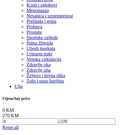
Kosti i zglobovi
Menopauza
Nesanica i uznemirenost
Prehlada i gripa
Probava
Prostata
Sportske ozljede
Štitna žlijezda
Ubodi insekata
Urinarni trakt
Venska cirkulacija
Zdravlje oka
Zdravlje uha
Željezo i krvna slika
Zubi i usna šupljina
Ulja
Cijena
Any price
0 KM
270 KM
-
Reset all