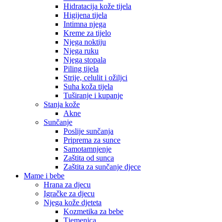
Hidratacija kože tijela
Higijena tijela
Intimna njega
Kreme za tijelo
Njega noktiju
Njega ruku
Njega stopala
Piling tijela
Strije, celulit i ožiljci
Suha koža tijela
Tuširanje i kupanje
Stanja kože
Akne
Sunčanje
Poslije sunčanja
Priprema za sunce
Samotamnjenje
Zaštita od sunca
Zaštita za sunčanje djece
Mame i bebe
Hrana za djecu
Igračke za djecu
Njega kože djeteta
Kozmetika za bebe
Tjemenica