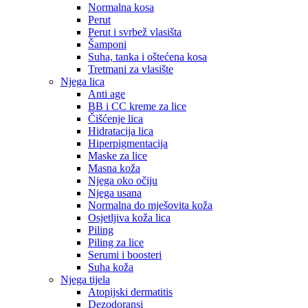
Normalna kosa
Perut
Perut i svrbež vlasišta
Šamponi
Suha, tanka i oštećena kosa
Tretmani za vlasište
Njega lica
Anti age
BB i CC kreme za lice
Čišćenje lica
Hidratacija lica
Hiperpigmentacija
Maske za lice
Masna koža
Njega oko očiju
Njega usana
Normalna do mješovita koža
Osjetljiva koža lica
Piling
Piling za lice
Serumi i boosteri
Suha koža
Njega tijela
Atopijski dermatitis
Dezodoransi