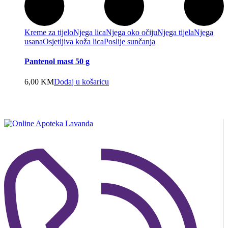
Kreme za tijelo
Njega lica
Njega oko očiju
Njega tijela
Njega
usana
Osjetljiva koža lica
Poslije sunčanja
Pantenol mast 50 g
6,00
KM
Dodaj u košaricu