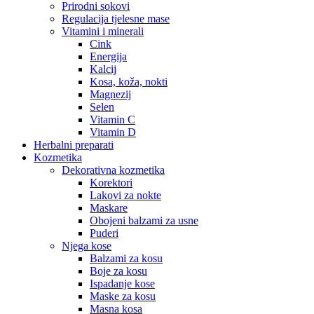
Prirodni sokovi
Regulacija tjelesne mase
Vitamini i minerali
Cink
Energija
Kalcij
Kosa, koža, nokti
Magnezij
Selen
Vitamin C
Vitamin D
Herbalni preparati
Kozmetika
Dekorativna kozmetika
Korektori
Lakovi za nokte
Maskare
Obojeni balzami za usne
Puderi
Njega kose
Balzami za kosu
Boje za kosu
Ispadanje kose
Maske za kosu
Masna kosa