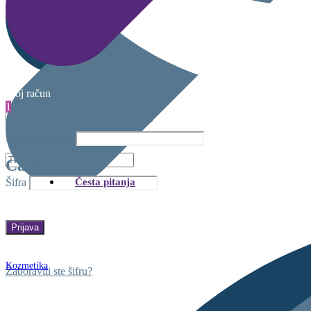
Moj račun
1
Korisničko ime
Cart
Česta pitanja
Šifra
Kozmetika
Zaboravili ste šifru?