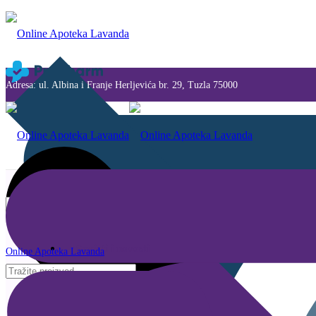
Adresa: ul. Albina i Franje Herljevića br. 29, Tuzla 75000
Savjeti i novosti
Online Apoteka Lavanda