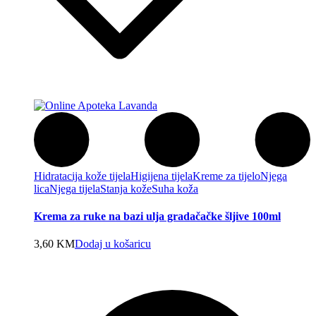
Hidratacija kože tijela
Higijena tijela
Kreme za tijelo
Njega
lica
Njega tijela
Stanja kože
Suha koža
Krema za ruke na bazi ulja gradačačke šljive 100ml
3,60
KM
Dodaj u košaricu