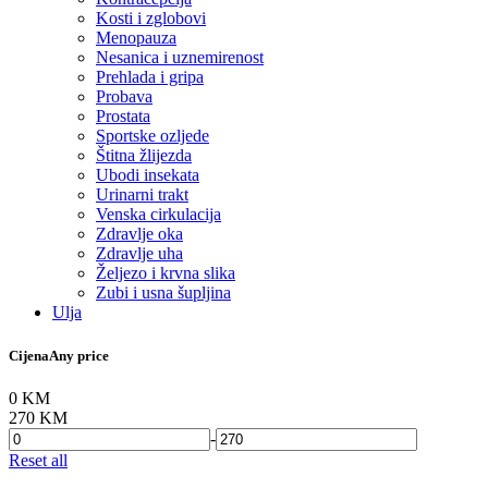
Kosti i zglobovi
Menopauza
Nesanica i uznemirenost
Prehlada i gripa
Probava
Prostata
Sportske ozljede
Štitna žlijezda
Ubodi insekata
Urinarni trakt
Venska cirkulacija
Zdravlje oka
Zdravlje uha
Željezo i krvna slika
Zubi i usna šupljina
Ulja
Cijena
Any price
0 KM
270 KM
-
Reset all