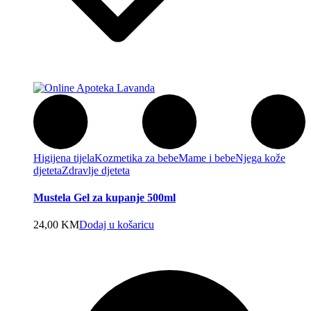
Higijena tijela
Kozmetika za bebe
Mame i bebe
Njega kože
djeteta
Zdravlje djeteta
Mustela Gel za kupanje 500ml
24,00
KM
Dodaj u košaricu