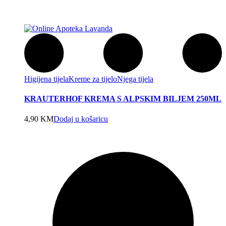
Higijena tijela
Kreme za tijelo
Njega tijela
KRAUTERHOF KREMA S ALPSKIM BILJEM 250ML
4,90
KM
Dodaj u košaricu