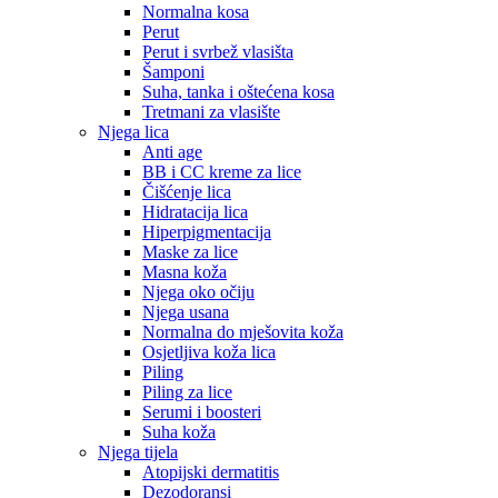
Normalna kosa
Perut
Perut i svrbež vlasišta
Šamponi
Suha, tanka i oštećena kosa
Tretmani za vlasište
Njega lica
Anti age
BB i CC kreme za lice
Čišćenje lica
Hidratacija lica
Hiperpigmentacija
Maske za lice
Masna koža
Njega oko očiju
Njega usana
Normalna do mješovita koža
Osjetljiva koža lica
Piling
Piling za lice
Serumi i boosteri
Suha koža
Njega tijela
Atopijski dermatitis
Dezodoransi