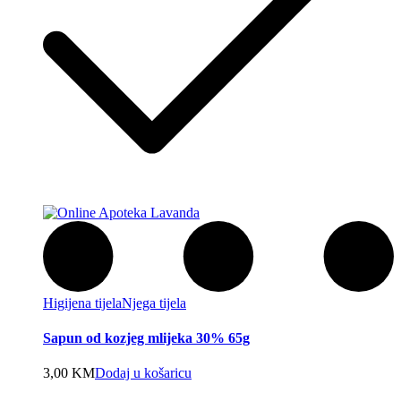
Higijena tijela
Njega tijela
Sapun od kozjeg mlijeka 30% 65g
3,00
KM
Dodaj u košaricu