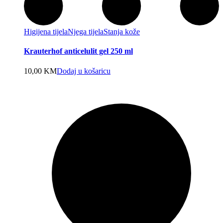
Higijena tijela
Njega tijela
Stanja kože
Krauterhof anticelulit gel 250 ml
10,00
KM
Dodaj u košaricu