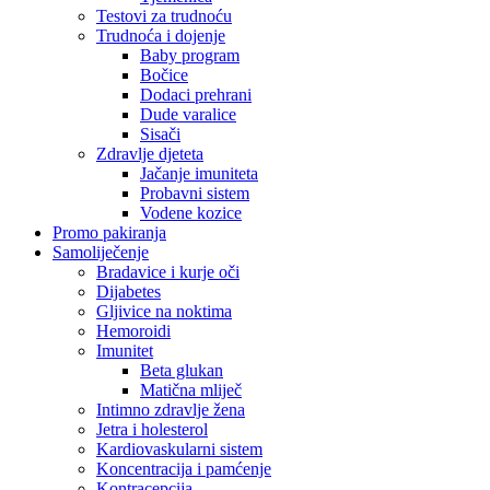
Testovi za trudnoću
Trudnoća i dojenje
Baby program
Bočice
Dodaci prehrani
Dude varalice
Sisači
Zdravlje djeteta
Jačanje imuniteta
Probavni sistem
Vodene kozice
Promo pakiranja
Samoliječenje
Bradavice i kurje oči
Dijabetes
Gljivice na noktima
Hemoroidi
Imunitet
Beta glukan
Matična mliječ
Intimno zdravlje žena
Jetra i holesterol
Kardiovaskularni sistem
Koncentracija i pamćenje
Kontracepcija