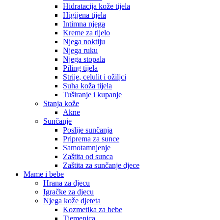
Hidratacija kože tijela
Higijena tijela
Intimna njega
Kreme za tijelo
Njega noktiju
Njega ruku
Njega stopala
Piling tijela
Strije, celulit i ožiljci
Suha koža tijela
Tuširanje i kupanje
Stanja kože
Akne
Sunčanje
Poslije sunčanja
Priprema za sunce
Samotamnjenje
Zaštita od sunca
Zaštita za sunčanje djece
Mame i bebe
Hrana za djecu
Igračke za djecu
Njega kože djeteta
Kozmetika za bebe
Tjemenica