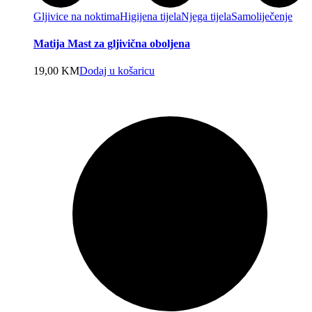
Gljivice na noktima
Higijena tijela
Njega tijela
Samoliječenje
Matija Mast za gljivična oboljena
19,00
KM
Dodaj u košaricu