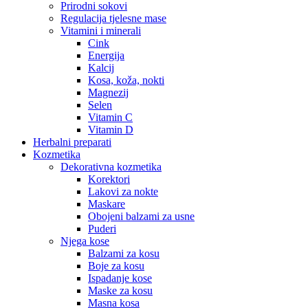
Prirodni sokovi
Regulacija tjelesne mase
Vitamini i minerali
Cink
Energija
Kalcij
Kosa, koža, nokti
Magnezij
Selen
Vitamin C
Vitamin D
Herbalni preparati
Kozmetika
Dekorativna kozmetika
Korektori
Lakovi za nokte
Maskare
Obojeni balzami za usne
Puderi
Njega kose
Balzami za kosu
Boje za kosu
Ispadanje kose
Maske za kosu
Masna kosa