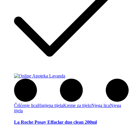
Čišćenje lica
Higijena tijela
Kreme za tijelo
Njega lica
Njega
tijela
La Roche Posay Effaclar duo clean 200ml