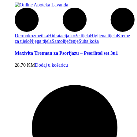
Dermokozmetika
Hidratacija kože tijela
Higijena tijela
Kreme
za tijelo
Njega tijela
Samoliječenje
Suha koža
Maxivita Tretman za Psorijazu – Psorihtol set 3u1
28,70
KM
Dodaj u košaricu