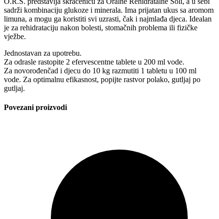
O.R.S. predstavlja skraćenicu za Oralne Rehidratalne Soli, a u sebi
sadrži kombinaciju glukoze i minerala. Ima prijatan ukus sa aromom
limuna, a mogu ga koristiti svi uzrasti, čak i najmlađa djeca. Idealan
je za rehidrataciju nakon bolesti, stomačnih problema ili fizičke
vježbe.
Jednostavan za upotrebu.
Za odrasle rastopite 2 efervescentne tablete u 200 ml vode.
Za novorođenčad i djecu do 10 kg razmutiti 1 tabletu u 100 ml
vode. Za optimalnu efikasnost, popijte rastvor polako, gutljaj po
gutljaj.
Povezani proizvodi