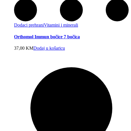
Dodaci prehrani
Vitamini i minerali
Orthomol Immun bočice 7 bočica
37,00
KM
Dodaj u košaricu