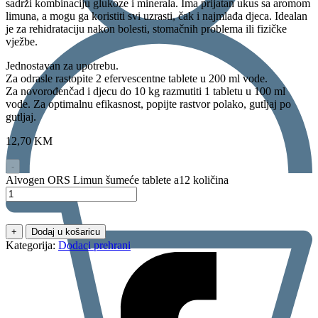
sadrži kombinaciju glukoze i minerala. Ima prijatan ukus sa aromom
limuna, a mogu ga koristiti svi uzrasti, čak i najmlađa djeca. Idealan
je za rehidrataciju nakon bolesti, stomačnih problema ili fizičke
vježbe.
Jednostavan za upotrebu.
Za odrasle rastopite 2 efervescentne tablete u 200 ml vode.
Za novorođenčad i djecu do 10 kg razmutiti 1 tabletu u 100 ml
vode. Za optimalnu efikasnost, popijte rastvor polako, gutljaj po
gutljaj.
12,70
KM
-
Alvogen ORS Limun šumeće tablete a12 količina
+
Dodaj u košaricu
Kategorija:
Dodaci prehrani