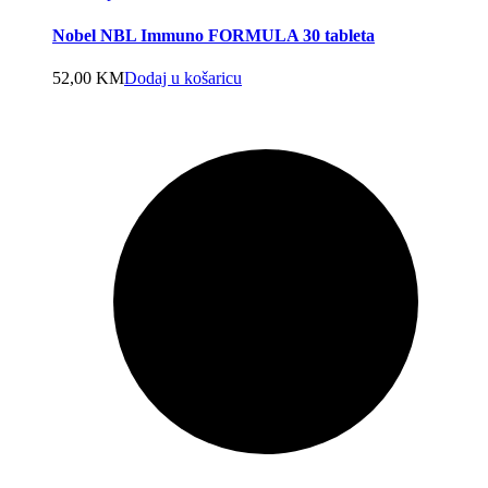
Nobel NBL Immuno FORMULA 30 tableta
52,00
KM
Dodaj u košaricu