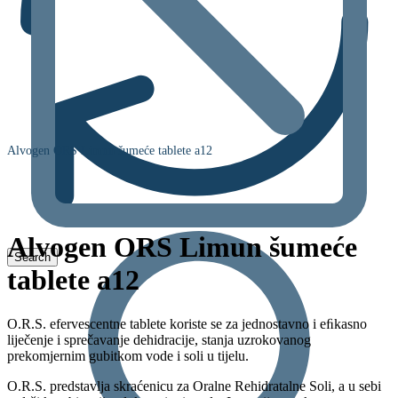
Alvogen ORS Limun šumeće tablete a12
Alvogen ORS Limun šumeće
tablete a12
O.R.S. efervescentne tablete koriste se za jednostavno i eﬁkasno
liječenje i sprečavanje dehidracije, stanja uzrokovanog
prekomjernim gubitkom vode i soli u tijelu.
O.R.S. predstavlja skraćenicu za Oralne Rehidratalne Soli, a u sebi