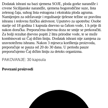
Dodatak ishrani na bazi sjemena SOJE, ploda gorke narandže i
crvene Sicilijanske narandže, sjemena bogorodičine suze, lista
zelenog čaja, suhog lista estragona i ekstrakta ploda agruma.
Namijenjen za održavanje i regulisanje tjelesne težine uz pravilnu
ishranu i redovnu fizičku aktivnost. Uputstvo za upotrebu: Osobe
starije od 18 godina 1 kapsula dnevno sa čašom vode, 1 h prije ili
nakon doručka. Preporučena dnevna doza ne smije se prekoračiti.
Za bolji rezultat dnevno popiti 2 litra prirodne vode, te se može
kombinovati uz Čaj držim liniju. Dodatak ishrani nije zamjena za
uravnoteženu ishranu. Nakon 3 mjeseca korištenja proizvoda,
preporučuje se pauza od 20 do 30 dana. U periodu pauze
preporučujemo Čaj držim liniju za detoks organizma.
PAKOVANJE: 30 kapsula
Povezani proizvodi