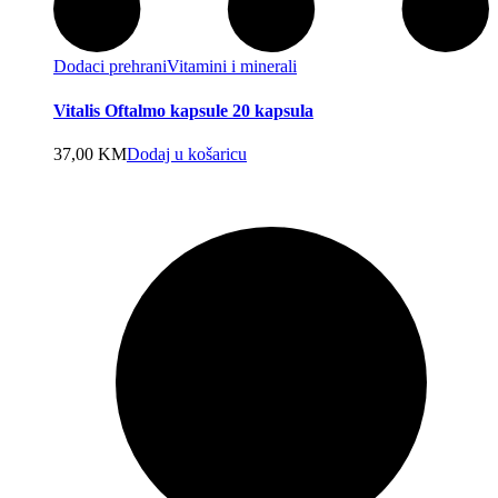
Dodaci prehrani
Vitamini i minerali
Vitalis Oftalmo kapsule 20 kapsula
37,00
KM
Dodaj u košaricu