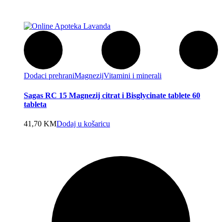
Dodaci prehrani
Magnezij
Vitamini i minerali
Sagas RC 15 Magnezij citrat i Bisglycinate tablete 60
tableta
41,70
KM
Dodaj u košaricu