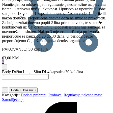
Namijenjen za održavanje i regulisanje tjelesne težine uz pravilnu
ishranu i redovnu fizičku aktivnost. Uputstvo za upotrebu: Osobe
starije od 18 godina 1 kapsula dnevno sa čašom vode, 1 h prije ili
nakon doručka. Preporučena dnevna doza ne smije se prekoračiti.
Za bolji rezultat dnevno popiti 2 litra prirodne vode, te se može
kombinovati uz Čaj držim liniju. Dodatak ishrani nije zamjena za
uravnoteženu ishranu. Nakon 3 mjeseca korištenja proizvoda,
preporučuje se pauza od 20 do 30 dana. U periodu pauze
preporučujemo Čaj držim liniju za detoks organizma.
PAKOVANJE: 30 kapsula
63,00
KM
0
-
Body Držim Liniju Slim DL4 kapsule a30 količina
+
Dodaj u košaricu
Kategorije:
Dodaci prehrani
,
Probava
,
Regulacija tjelesne mase
,
Samoliječenje