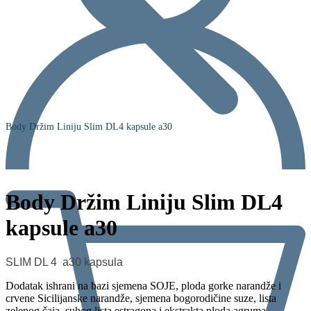
Body Držim Liniju Slim DL4 kapsule a30
Body Držim Liniju Slim DL4
kapsule a30
SLIM DL 4 a30 kapsula
Dodatak ishrani na bazi sjemena SOJE, ploda gorke narandže i
crvene Sicilijanske narandže, sjemena bogorodičine suze, lista
zelenog čaja, suhog lista estragona i ekstrakta ploda agruma.