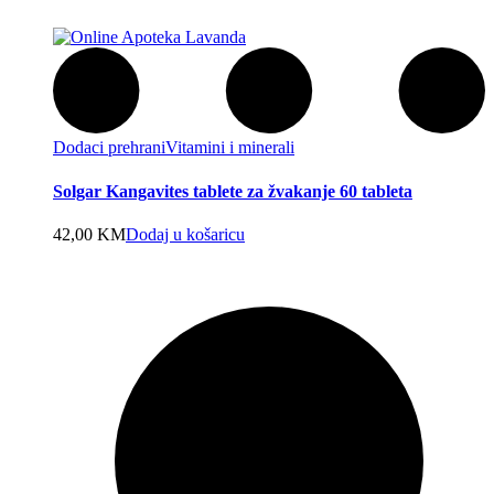
Dodaci prehrani
Vitamini i minerali
Solgar Kangavites tablete za žvakanje 60 tableta
42,00
KM
Dodaj u košaricu