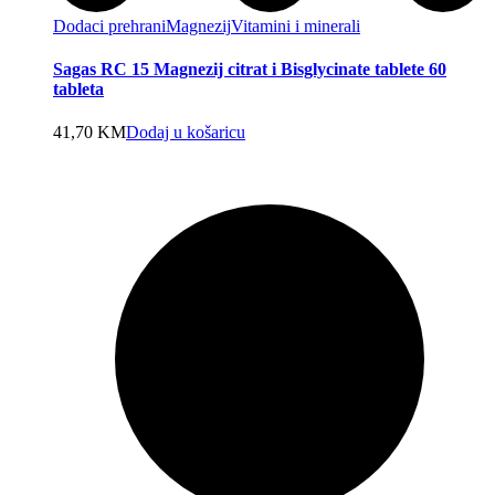
Dodaci prehrani
Magnezij
Vitamini i minerali
Sagas RC 15 Magnezij citrat i Bisglycinate tablete 60
tableta
41,70
KM
Dodaj u košaricu