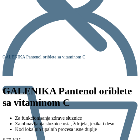
GALENIKA Pantenol oriblete sa vitaminom C
GALENIKA Pantenol oriblete
sa vitaminom C
Za funkcionisanja zdrave sluznice
Za obnavljanja sluznice usta, ždrijela, jezika i desni
Kod lokalnih upalnih procesa usne duplje
5,70
KM