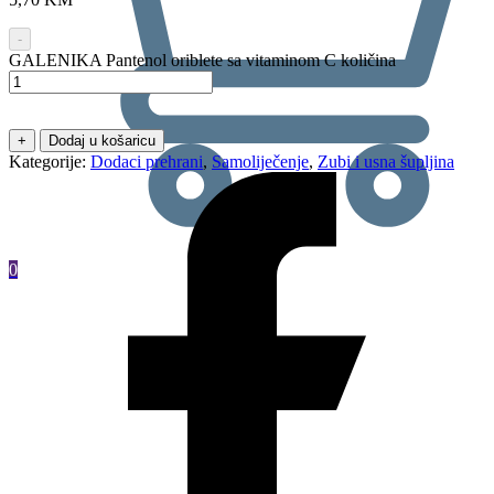
-
GALENIKA Pantenol oriblete sa vitaminom C količina
+
Dodaj u košaricu
Kategorije:
Dodaci prehrani
,
Samoliječenje
,
Zubi i usna šupljina
0