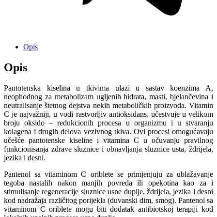
Opis
Opis
Pantotenska kiselina u tkivima ulazi u sastav koenzima A,
neophodnog za metabolizam ugljenih hidrata, masti, bjelančevina i
neutralisanje štetnog dejstva nekih metaboličkih proizvoda. Vitamin
C je najvažniji, u vodi rastvorljiv antioksidans, učestvuje u velikom
broju oksido – redukcionih procesa u organizmu i u stvaranju
kolagena i drugih delova vezivnog tkiva. Ovi procesi omogućavaju
učešće pantotenske kiseline i vitamina C u očuvanju pravilnog
funkcionisanja zdrave sluznice i obnavljanja sluznice usta, ždrijela,
jezika i desni.
Pantenol sa vitaminom C oriblete se primjenjuju za ublažavanje
tegoba nastalih nakon manjih povreda ili opekotina kao za i
stimulisanje regeneracije sluznice usne duplje, ždrijela, jezika i desni
kod nadražaja različitog porijekla (duvanski dim, smog). Pantenol sa
vitaminom C oriblete mogu biti dodatak antibiotskoj terapiji kod