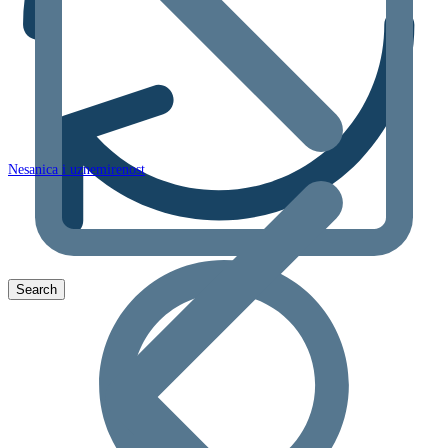
Nesanica i uznemirenost