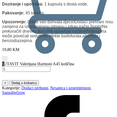
Doziranje i upotreba:
1 kapsula s dosta vode.
Pakovanje:
45 tableta.
Upozorenje:
Držati van dohvata djece!Dodaci prehrani nisu
zamjena za izbalansiranu ishranu i zdrav način života!Ne
prekoračiti dnevnu dozu!Ne upravljati vozilom!Valerijana
može povećati sedativne efekte barbiturata,alkohola i
benzodiazepina.
19,80
KM
-
JUTAVIT Valerijana Harmoni A45 količina
0
+
Dodaj u košaricu
Kategorije:
Dodaci prehrani
,
Nesanica i uznemirenost
,
Samoliječenje