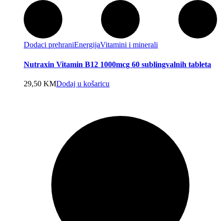
Dodaci prehrani
Energija
Vitamini i minerali
Nutraxin Vitamin B12 1000mcg 60 sublingvalnih tableta
29,50
KM
Dodaj u košaricu