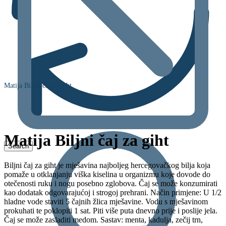
Matija Biljni čaj za giht
Matija Biljni čaj za giht
Biljni čaj za giht je mješavina najboljeg hercegovačkog bilja koja
pomaže u otklanjanju viška kiselina u organizmu koje dovode do
otečenosti ruku i nogu posebno zglobova. Čaj se može konzumirati
kao dodatak odgovarajućoj i strogoj prehrani. Način primjene: U 1/2
hladne vode staviti 5 čajnih žlica mješavine. Vodu s mješavinom
prokuhati te poklopiti 1 sat. Piti više puta dnevno prije i poslije jela.
Čaj se može zasladiti medom. Sastav: menta, kadulja, zečij trn,