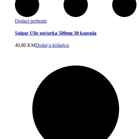
Dodaci prehrani
Solgar Ulje noćurka 500mg 30 kapsula
40,80
KM
Dodaj u košaricu