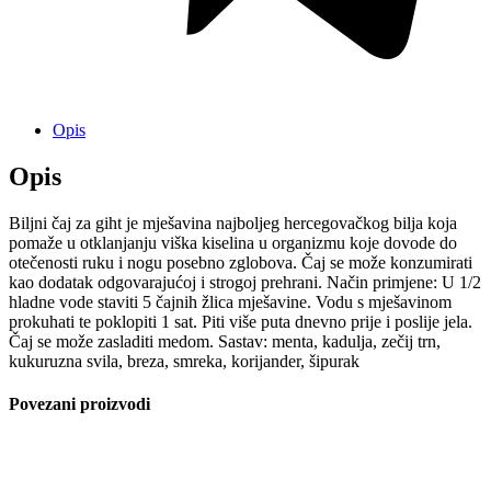
Opis
Opis
Biljni čaj za giht je mješavina najboljeg hercegovačkog bilja koja
pomaže u otklanjanju viška kiselina u organizmu koje dovode do
otečenosti ruku i nogu posebno zglobova. Čaj se može konzumirati
kao dodatak odgovarajućoj i strogoj prehrani. Način primjene: U 1/2
hladne vode staviti 5 čajnih žlica mješavine. Vodu s mješavinom
prokuhati te poklopiti 1 sat. Piti više puta dnevno prije i poslije jela.
Čaj se može zasladiti medom. Sastav: menta, kadulja, zečij trn,
kukuruzna svila, breza, smreka, korijander, šipurak
Povezani proizvodi