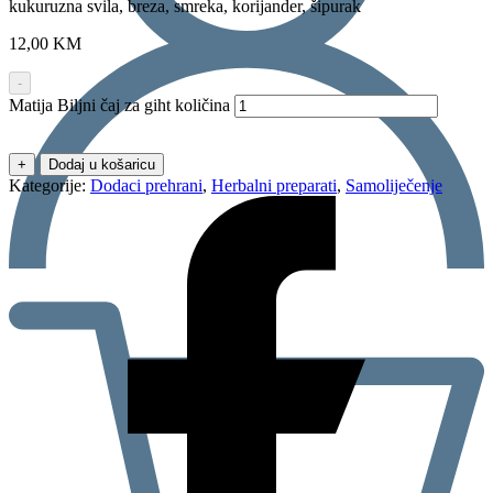
kukuruzna svila, breza, smreka, korijander, šipurak
12,00
KM
-
Matija Biljni čaj za giht količina
+
Dodaj u košaricu
Kategorije:
Dodaci prehrani
,
Herbalni preparati
,
Samoliječenje