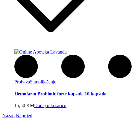
Probava
Samoliječenje
Hemofarm Probiotic forte kapsule 10 kapsula
15,50
KM
Dodaj u košaricu
Nazad
Naprijed