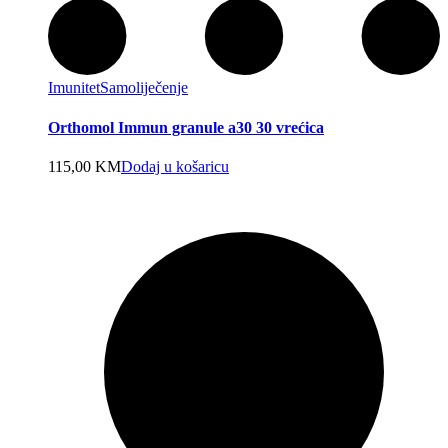
Imunitet
Samoliječenje
Orthomol Immun granule a30 30 vrećica
115,00
KM
Dodaj u košaricu