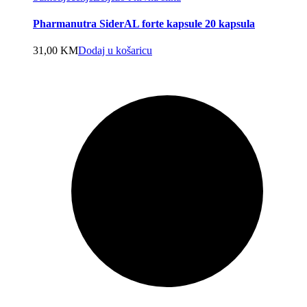
Pharmanutra SiderAL forte kapsule 20 kapsula
31,00
KM
Dodaj u košaricu