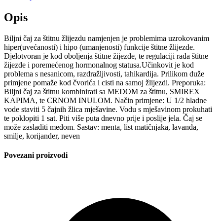
Opis
Biljni čaj za štitnu žlijezdu namjenjen je problemima uzrokovanim
hiper(uvećanosti) i hipo (umanjenosti) funkcije štitne žlijezde.
Djelotvoran je kod oboljenja štitne žijezde, te regulaciji rada štitne
žijezde i poremećenog hormonalnog statusa.Učinkovit je kod
problema s nesanicom, razdražljivosti, tahikardija. Prilikom duže
primjene pomaže kod čvorića i cisti na samoj žlijezdi. Preporuka:
Biljni čaj za štitnu kombinirati sa MEDOM za štitnu, SMIREX
KAPIMA, te CRNOM INULOM. Način primjene: U 1/2 hladne
vode staviti 5 čajnih žlica mješavine. Vodu s mješavinom prokuhati
te poklopiti 1 sat. Piti više puta dnevno prije i poslije jela. Čaj se
može zasladiti medom. Sastav: menta, list matičnjaka, lavanda,
smilje, korijander, neven
Povezani proizvodi