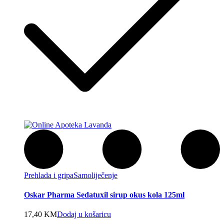
Prehlada i gripa
Samoliječenje
Oskar Pharma Sedatuxil sirup okus kola 125ml
17,40
KM
Dodaj u košaricu