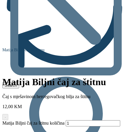
Matija Biljni čaj za štitnu
Matija Biljni čaj za štitnu
Čaj s mješavinom hercegovačkog bilja za štitnu
12,00
KM
-
Matija Biljni čaj za štitnu količina