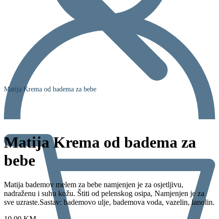
Matija Krema od badema za bebe
Matija Krema od badema za
bebe
Matija bademov melem za bebe namjenjen je za osjetljivu,
nadraženu i suhu kožu. Štiti od pelenskog osipa, Namjenjen je za
sve uzraste.Sastav: bademovo ulje, bademova voda, vazelin, lanolin.
10,00
KM