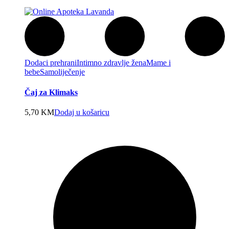
Dodaci prehrani
Intimno zdravlje žena
Mame i
bebe
Samoliječenje
Čaj za Klimaks
5,70
KM
Dodaj u košaricu