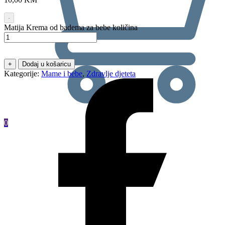
-
Matija Krema od badema za bebe količina
+
Dodaj u košaricu
Kategorije:
Mame i bebe
,
Zdravlje djeteta
0