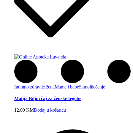
Intimno zdravlje žena
Mame i bebe
Samoliječenje
Matija Biljni čaj za ženske tegobe
12,00
KM
Dodaj u košaricu