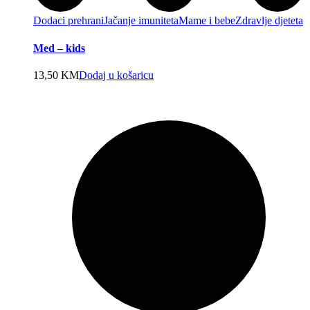
Dodaci prehrani
Jačanje imuniteta
Mame i bebe
Zdravlje djeteta
Med – kids
13,50
KM
Dodaj u košaricu