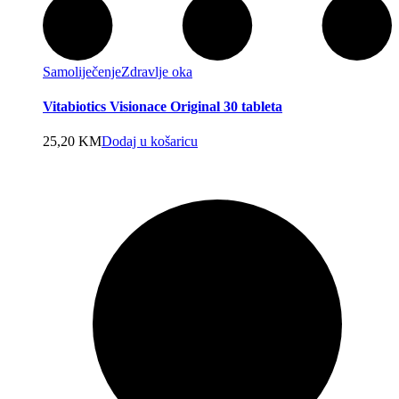
Samoliječenje
Zdravlje oka
Vitabiotics Visionace Original 30 tableta
25,20
KM
Dodaj u košaricu