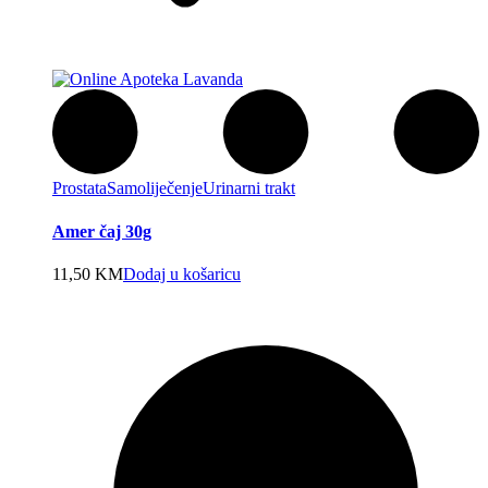
Prostata
Samoliječenje
Urinarni trakt
Amer čaj 30g
11,50
KM
Dodaj u košaricu