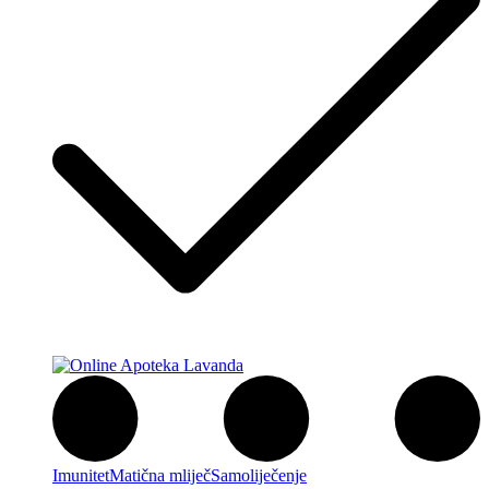
Imunitet
Matična mliječ
Samoliječenje