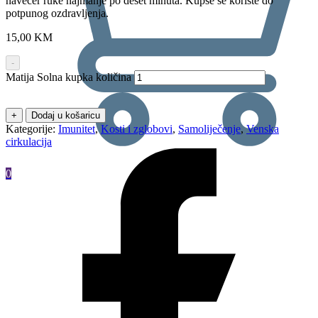
navečer ruke najmanje po deset minuta. Kupse se koriste do
potpunog ozdravljenja.
15,00
KM
-
Matija Solna kupka količina
+
Dodaj u košaricu
Kategorije:
Imunitet
,
Kosti i zglobovi
,
Samoliječenje
,
Venska
cirkulacija
0