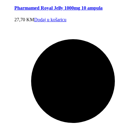
Pharmamed Royal Jelly 1000mg 10 ampula
27,70
KM
Dodaj u košaricu