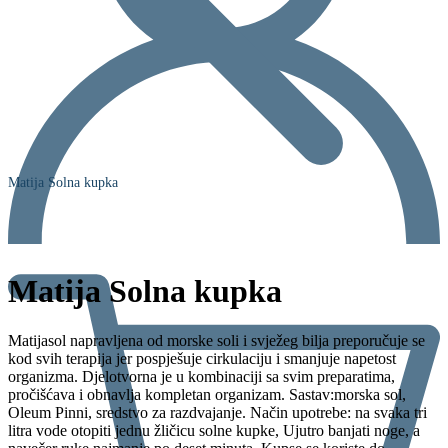
Matija Solna kupka
Matija Solna kupka
Matijasol napravljena od morske soli i svježeg bilja preporučuje se
kod svih terapija jer pospješuje cirkulaciju i smanjuje napetost
organizma. Djelotvorna je u kombinaciji sa svim preparatima,
pročišćava i obnavlja kompletan organizam. Sastav:morska sol,
Oleum Pinni, sredstvo za razdvajanje. Način upotrebe: na svaka tri
litra vode otopiti jednu žličicu solne kupke, Ujutro banjati noge, a