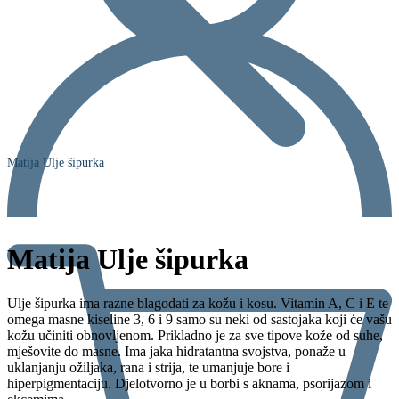
Matija Ulje šipurka
Matija Ulje šipurka
Ulje šipurka ima razne blagodati za kožu i kosu. Vitamin A, C i E te
omega masne kiseline 3, 6 i 9 samo su neki od sastojaka koji će vašu
kožu učiniti obnovljenom. Prikladno je za sve tipove kože od suhe,
mješovite do masne. Ima jaka hidratantna svojstva, ponaže u
uklanjanju ožiljaka, rana i strija, te umanjuje bore i
hiperpigmentaciju. Djelotvorno je u borbi s aknama, psorijazom i