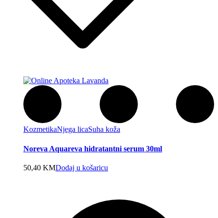
Kozmetika
Njega lica
Suha koža
Noreva Aquareva hidratantni serum 30ml
50,40
KM
Dodaj u košaricu