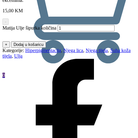
ekcemima.
15,00
KM
-
Matija Ulje šipurka količina
+
Dodaj u košaricu
Kategorije:
Hiperpigmentacija
,
Njega lica
,
Njega tijela
,
Suha koža
tijela
,
Ulja
0