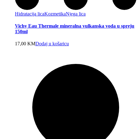
Hidratacija lica
Kozmetika
Njega lica
Vichy Eau Thermale mineralna vulkanska voda u spreju
150ml
17,00
KM
Dodaj u košaricu