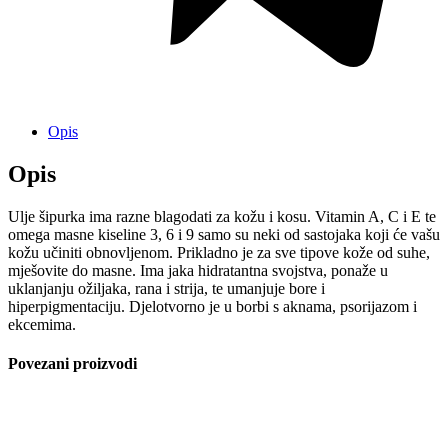
Opis
Opis
Ulje šipurka ima razne blagodati za kožu i kosu. Vitamin A, C i E te
omega masne kiseline 3, 6 i 9 samo su neki od sastojaka koji će vašu
kožu učiniti obnovljenom. Prikladno je za sve tipove kože od suhe,
mješovite do masne. Ima jaka hidratantna svojstva, ponaže u
uklanjanju ožiljaka, rana i strija, te umanjuje bore i
hiperpigmentaciju. Djelotvorno je u borbi s aknama, psorijazom i
ekcemima.
Povezani proizvodi