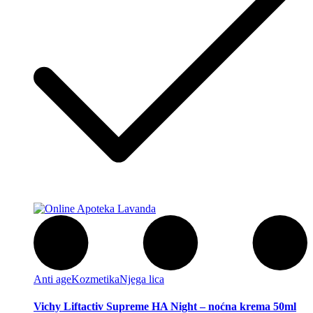
Anti age
Kozmetika
Njega lica
Vichy Liftactiv Supreme HA Night – noćna krema 50ml