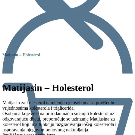
Matijasin – Holesterol
Matijasin – Holesterol
Matijasin za kolesterol namijenjen je osobama sa povišenim
vrijednostima kolesterola i triglicerida.
Osobama koje žele na prirodan način smanjiti kolesterol uz
odgovarajuću dijetu, preporučuje se uzimanje Matijasina za
kolesterol koji ima funkciju razgrađivanja lošeg kolesterola i
usporavanja njegovog ponovnog nakupljanja.