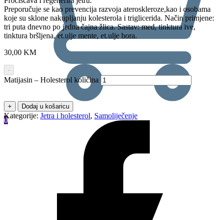
Pročišćava i regenerira jetru.
Preporučuje se kao prevencija razvoja ateroskleroze,kao i osobama
koje su sklone nakupljanju kolesterola i triglicerida. Način primjene:
tri puta dnevno po jedna čajna žlica. Sastav: med, tinktura ive,
tinktura bršljena, et.ulje mente, et.ulje bora.
30,00
KM
-
Matijasin – Holesterol količina
+
Dodaj u košaricu
Kategorije:
Jetra i holesterol
,
Samoliječenje
0