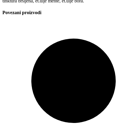
tinktura bršljena, et.ulje mente, et.ulje bora.
Povezani proizvodi