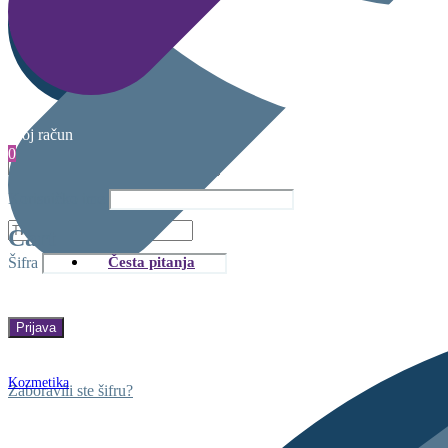
Moj račun
0
Korisničko ime
Cart
Česta pitanja
Šifra
Kozmetika
Zaboravili ste šifru?