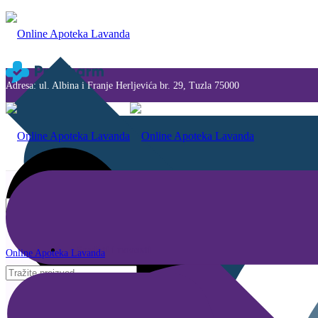
Adresa: ul. Albina i Franje Herljevića br. 29, Tuzla 75000
Savjeti i novosti
Online Apoteka Lavanda