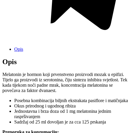
Opis
Opis
Melatonin je hormon koji prvenstveno proizvodi mozak u epifizi.
Tijelo ga proizvodi iz serotonina, čiju sintezu inhibira svjetlost. Tek
kada tijekom noći padne mrak, koncentracija melatonina se
povećava za faktor dvanaest.
Posebna kombinacija biljnih ekstrakata pasiflore i matičnjaka
Okus prirodnog i ugodnog ribiza
Jednostavna i brza doza od 1 mg melatonina jednim
raspršivanjem
Sadržaj od 25 ml dovoljan je za cca 125 prskanja
Preporuka za konzumaciju: