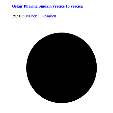
Oskar Pharma Sinuxin vrećice 16 vrećica
29,50
KM
Dodaj u košaricu