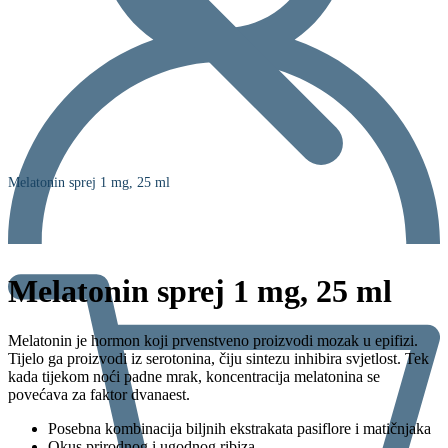
Melatonin sprej 1 mg, 25 ml
Melatonin sprej 1 mg, 25 ml
Melatonin je hormon koji prvenstveno proizvodi mozak u epifizi.
Tijelo ga proizvodi iz serotonina, čiju sintezu inhibira svjetlost. Tek
kada tijekom noći padne mrak, koncentracija melatonina se
povećava za faktor dvanaest.
Posebna kombinacija biljnih ekstrakata pasiflore i matičnjaka
Okus prirodnog i ugodnog ribiza