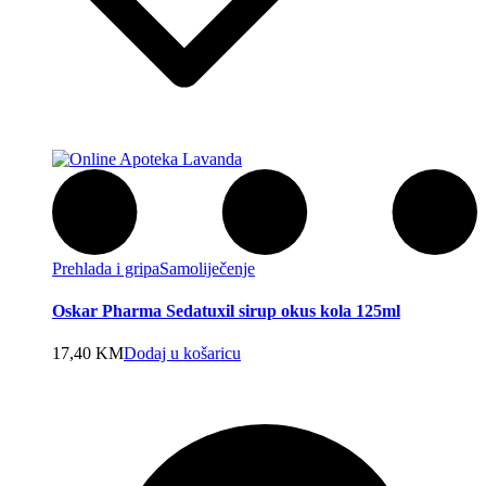
Prehlada i gripa
Samoliječenje
Oskar Pharma Sedatuxil sirup okus kola 125ml
17,40
KM
Dodaj u košaricu