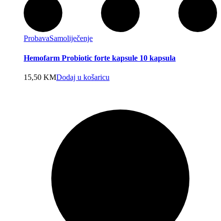
Probava
Samoliječenje
Hemofarm Probiotic forte kapsule 10 kapsula
15,50
KM
Dodaj u košaricu