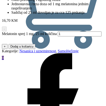
Jednostavna i brza doza od 1 mg melatonina jednim
raspršivanjem
Sadržaj od 25 ml dovoljan je za cca 125 prskanja
16,70
KM
-
Melatonin sprej 1 mg, 25 ml količina
+
Dodaj u košaricu
Kategorije:
Nesanica i uznemirenost
,
Samoliječenje
0