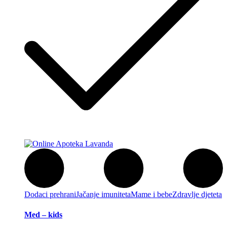
Dodaci prehrani
Jačanje imuniteta
Mame i bebe
Zdravlje djeteta
Med – kids