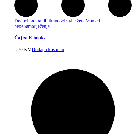
Dodaci prehrani
Intimno zdravlje žena
Mame i
bebe
Samoliječenje
Čaj za Klimaks
5,70
KM
Dodaj u košaricu