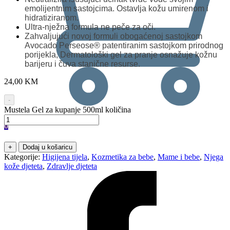
emolijentnim sastojcima. Ostavlja kožu umirenom i
hidratiziranom.
Ultra-nježna formula ne peče za oči.
Zahvaljujući novoj formuli obogaćenoj sastojkom
Avocado Perseose® patentiranim sastojkom prirodnog
porijekla, Dermatološki gel za pranje osnažuje kožnu
barijeru i čuva stanične resurse.
24,00
KM
-
Mustela Gel za kupanje 500ml količina
0
+
Dodaj u košaricu
Kategorije:
Higijena tijela
,
Kozmetika za bebe
,
Mame i bebe
,
Njega
kože djeteta
,
Zdravlje djeteta