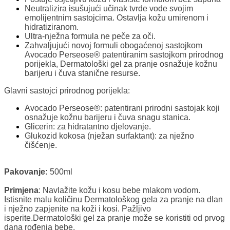
Neutralizira isušujući učinak tvrde vode svojim
emolijentnim sastojcima. Ostavlja kožu umirenom i
hidratiziranom.
Ultra-nježna formula ne peče za oči.
Zahvaljujući novoj formuli obogaćenoj sastojkom
Avocado Perseose® patentiranim sastojkom prirodnog
porijekla, Dermatološki gel za pranje osnažuje kožnu
barijeru i čuva stanične resurse.
Glavni sastojci prirodnog porijekla:
Avocado Perseose®: patentirani prirodni sastojak koji
osnažuje kožnu barijeru i čuva snagu stanica.
Glicerin: za hidratantno djelovanje.
Glukozid kokosa (nježan surfaktant): za nježno
čišćenje.
Pakovanje:
500ml
Primjena
: Navlažite kožu i kosu bebe mlakom vodom.
Istisnite malu količinu Dermatološkog gela za pranje na dlan
i nježno zapjenite na koži i kosi. Pažljivo
isperite.
Dermatološki gel za pranje može se koristiti od prvog
dana rođenja bebe.