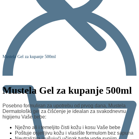
Mustela Gel za kupanje 500ml
Mustela Gel za kupanje 500ml
Posebno formuliran za upotrebu od prvog dana, Mustela
Dermatološki gel za čišćenje je idealan za svakodnevnu
higijenu Vaše bebe:
Nježno ali i temeljito čisti kožu i kosu Vaše bebe
Poštuje osjetljivu kožu i vlasište formulom bez sapuna
Neutralizira isušujući učinak tvrde vode svojim