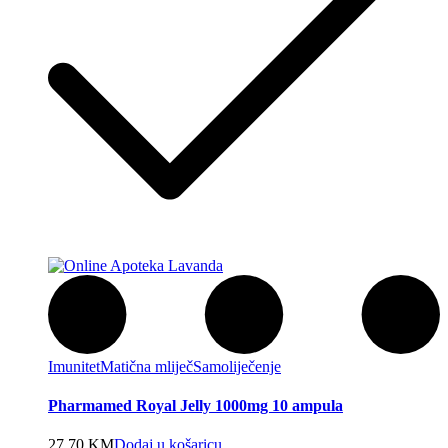
Imunitet
Matična mliječ
Samoliječenje
Pharmamed Royal Jelly 1000mg 10 ampula
27,70
KM
Dodaj u košaricu