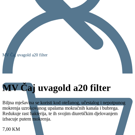
MV Čaj uvagold a20 filter
MV Čaj uvagold a20 filter
Biljna mješavina se koristi kod otežanog, učestalog i nepotpunog
mokrenja uzrokovanog upalama mokraćnih kanala i bubrega.
Redukuje rast bakterija, te ih svojim diuretičkim djelovanjem
izbacuje putem mokrenja.
7,00
KM