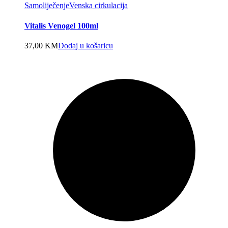
Samoliječenje
Venska cirkulacija
Vitalis Venogel 100ml
37,00
KM
Dodaj u košaricu