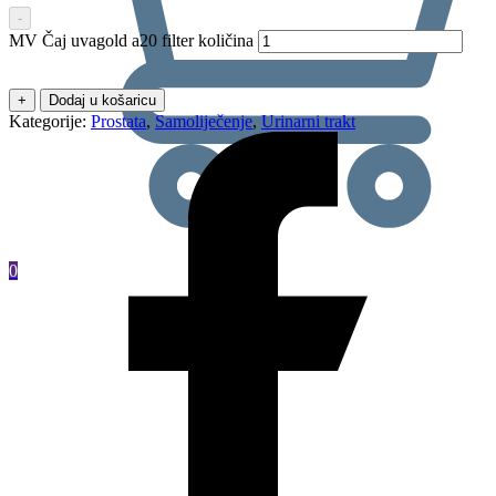
-
MV Čaj uvagold a20 filter količina
+
Dodaj u košaricu
Kategorije:
Prostata
,
Samoliječenje
,
Urinarni trakt
0