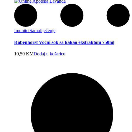
Imunitet
Samoliječenje
Rabenhorst Voćni sok sa kakao ekstraktom 750ml
10,50
KM
Dodaj u košaricu