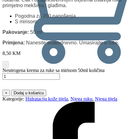
primjetno mekšima i glađima.
Pogodna za 200 nanošenja
S mirisom
Pakovanje:
50 ml
Primjena:
Nanesite svakodnevno. Umasirajte u ruke.
8,50
KM
-
Neutrogena krema za ruke sa mirisom 50ml količina
0
+
Dodaj u košaricu
Kategorije:
Hidratacija kože tijela
,
Njega ruku
,
Njega tijela