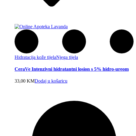
Hidratacija kože tijela
Njega tijela
CeraVe Intenzivni hidratantni losion s 5% hidro-ureom
33,00
KM
Dodaj u košaricu