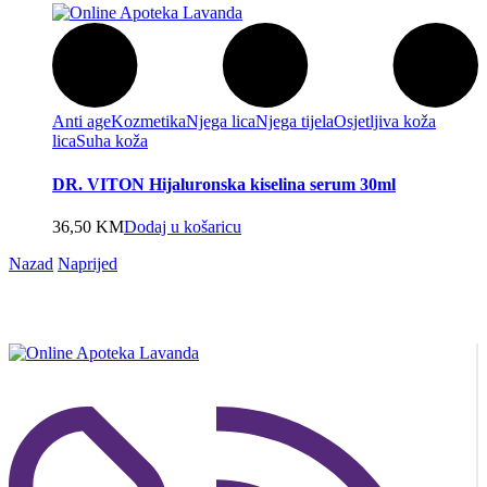
Anti age
Kozmetika
Njega lica
Njega tijela
Osjetljiva koža
lica
Suha koža
DR. VITON Hijaluronska kiselina serum 30ml
36,50
KM
Dodaj u košaricu
Nazad
Naprijed