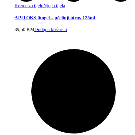
Kreme za tijelo
Njega tijela
APITOKS fitogel – pčelinji otrov 125ml
39,50
KM
Dodaj u košaricu