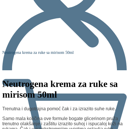
Neutrogena krema za ruke sa mirisom 50ml
Neutrogena krema za ruke sa
mirisom 50ml
Trenutna i dugotrajna pomoć čak i za izrazito suhe ruke.
Samo mala količina ove formule bogate glicerinom pruža
trenutno olakšanje i zaštitu izrazito suhoj i ispucaloj koži na
rukama. Čak i u najekstremnijim uvjetima ostavlja ruke