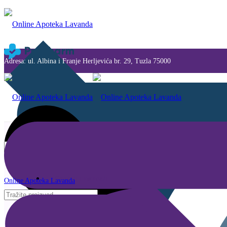
Adresa: ul. Albina i Franje Herljevića br. 29, Tuzla 75000
Savjeti i novosti
Online Apoteka Lavanda