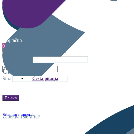
Moj račun
0
Korisničko ime
Cart
Česta pitanja
Šifra
Vitamini i minerali
Zaboravili ste šifru?