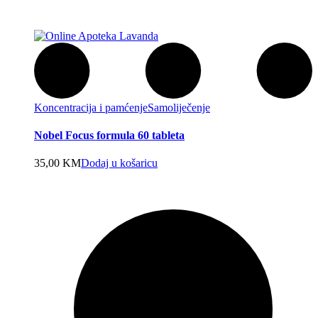
Koncentracija i pamćenje
Samoliječenje
Nobel Focus formula 60 tableta
35,00
KM
Dodaj u košaricu