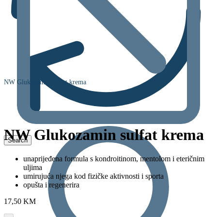
NW Glukozamin sulfat krema
NW Glukozamin sulfat krema
unaprijeđena formula s kondroitinom, mentolom i eteričnim
uljima
umirujuća njega kod fizičke aktivnosti i sporta
opušta i regenerira
17,50
KM