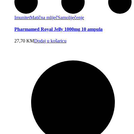
Imunitet
Matična mliječ
Samoliječenje
Pharmamed Royal Jelly 1000mg 10 ampula
27,70
KM
Dodaj u košaricu