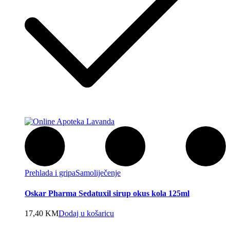
Prehlada i gripa
Samoliječenje
Oskar Pharma Sedatuxil sirup okus kola 125ml
17,40
KM
Dodaj u košaricu