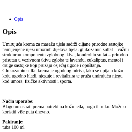
Opis
Opis
Umirujuća krema za masažu tijela sadrži ciljane prirodne sastojke
namijenjene njezi umornih dijelova tijela: glukozamin sulfat – važnu
strukturnu komponentu zglobnog tkiva, kondroitin sulfat – prirodno
prisutan u vezivnom tkivu zgloba te lavandu, eukaliptus, mentol i
druge sastojke koji pružaju osjećaj ugode i opuštanja.
Glukozamin sulfat krema je ugodnog mirisa, lako se upija u kožu
koju ugodno hladi, njeguje i revitalizira te pruža umirujuću njegu
kod umora, fizičke aktivnosti i sporta.
Način uporabe:
Blago umasirati prema potrebi na kožu leđa, nogu ili ruku. Može se
koristiti više puta dnevno.
Pakiranje:
tuba 100 ml