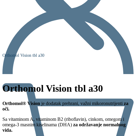
Orthomol Vision tbl a30
Orthomol Vision tbl a30
Orthomol® Vision
je dodatak prehrani, važni mikoronutrijenti
za
oči.
Sa vitaminom A, vitaminom B2 (riboflavin), cinkom, omegom i
omega-3 masnim kiselinama (DHA)
za održavanje normalnog
vida.