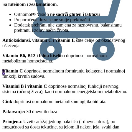
Sa
luteinom
i
zeaksnatinom.
Orthomol® Vision
ne sadrži gluten i laktozu
Preporučena doza se ne smije prekoračiti.
Dodatak prehrani nije zamjena za raznovrsnu, balansiranu
prehranu i zdrav način života.
Antioksidansi, vitamin C i vitamin E
štite ćelije od oksidativnog
oštećenja
Vitamin B6, B12 i folna kiselin
a doprinose normalnom
metabolizmu homocisteina.
Vitamin C
doprinosi normalnom formiranju kolagena i normalnoj
0
funkciji krvnih sudova.
Vitamini B i vitamin C
doprinose normalnoj funkciji nervnog
sistema (očnog živca), kao i normalnom energetskom metabolizmu.
Cink
doprinosi normalnom metabolizmu ugljikohidrata.
Pakovanje:
30 dnevnih doza
Primjena
: Uzeti sadržaj jednog paketića (=dnevna doza), po
mogućnosti sa dosta tekućine, sa jelom ili nakon jela, svaki dan.