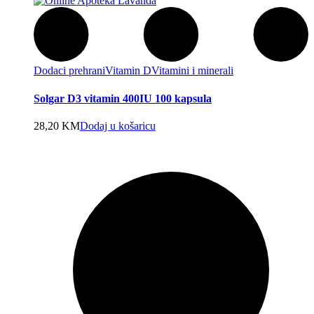
Dodaci prehrani
Vitamin D
Vitamini i minerali
Solgar D3 vitamin 400IU 100 kapsula
28,20
KM
Dodaj u košaricu