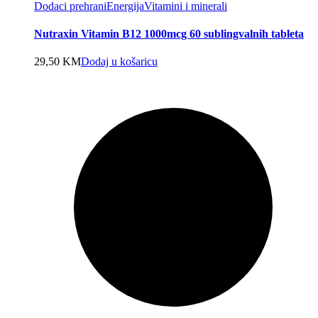
Dodaci prehrani
Energija
Vitamini i minerali
Nutraxin Vitamin B12 1000mcg 60 sublingvalnih tableta
29,50
KM
Dodaj u košaricu