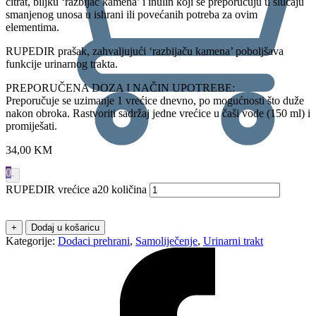
citrat, biljku ‘razbijač kamena’ i inulin koji se preporučuju u slučaju
smanjenog unosa u ishrani ili povećanih potreba za ovim
elementima.
RUPEDIR prašak, zahvaljujući ‘razbijaču kamena’ poboljšava
funkcije urinarnog trakta.
PREPORUČENA DOZA I NAČIN UPOTREBE:
Preporučuje se uzimanje 1 vrećice dnevno, po mogućnosti što duže
nakon obroka. Rastvoriti sadržaj jedne vrećice u čaši vode (150 ml) i
promiješati.
34,00
KM
0
-
RUPEDIR vrećice a20 količina
+
Dodaj u košaricu
Kategorije:
Dodaci prehrani
,
Samoliječenje
,
Urinarni trakt