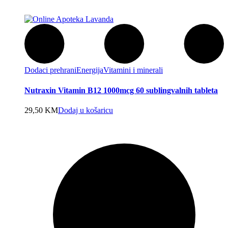
Dodaci prehrani
Energija
Vitamini i minerali
Nutraxin Vitamin B12 1000mcg 60 sublingvalnih tableta
29,50
KM
Dodaj u košaricu