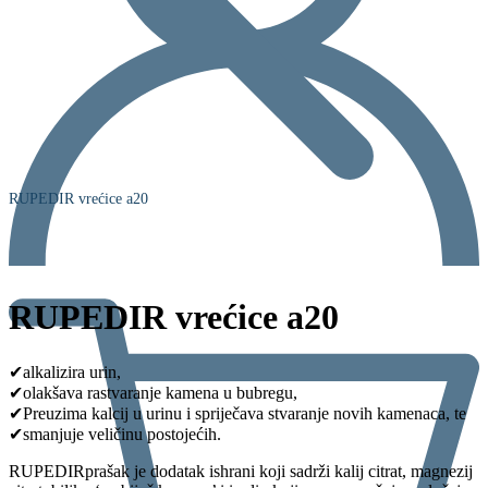
RUPEDIR vrećice a20
RUPEDIR vrećice a20
✔
alkalizira urin,
✔
olakšava rastvaranje kamena u bubregu,
✔
Preuzima kalcij u urinu i spriječava stvaranje novih kamenaca, te
✔
smanjuje veličinu postojećih.
RUPEDIRprašak je dodatak ishrani koji sadrži kalij citrat, magnezij