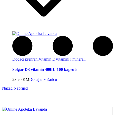
Dodaci prehrani
Vitamin D
Vitamini i minerali
Solgar D3 vitamin 400IU 100 kapsula
28,20
KM
Dodaj u košaricu
Nazad
Naprijed