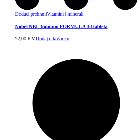
Dodaci prehrani
Vitamini i minerali
Nobel NBL Immuno FORMULA 30 tableta
52,00
KM
Dodaj u košaricu