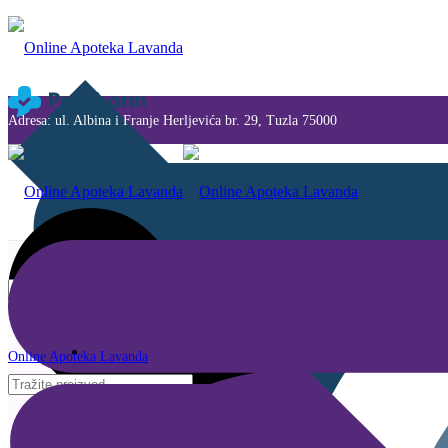
Adresa: ul. Albina i Franje Herljevića br. 29, Tuzla 75000
Savjeti i novosti
Online Apoteka Lavanda