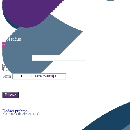
Moj račun
0
Korisničko ime
Cart
Česta pitanja
Šifra
Dodaci prehrani
Zaboravili ste šifru?