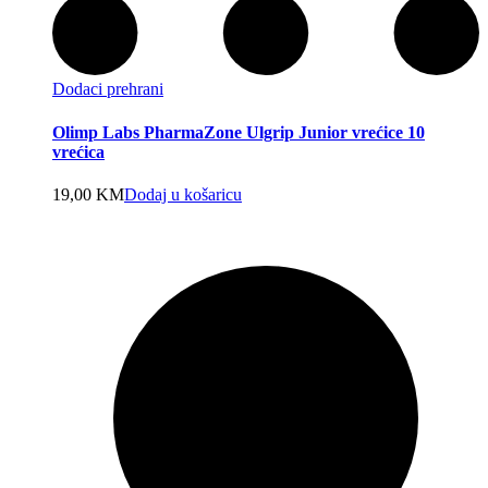
Dodaci prehrani
Olimp Labs PharmaZone Ulgrip Junior vrećice 10
vrećica
19,00
KM
Dodaj u košaricu