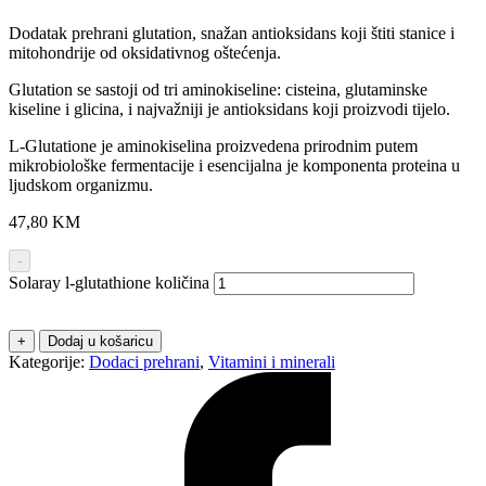
Dodatak prehrani glutation, snažan antioksidans koji štiti stanice i
mitohondrije od oksidativnog oštećenja.
Glutation se sastoji od tri aminokiseline: cisteina, glutaminske
kiseline i glicina, i najvažniji je antioksidans koji proizvodi tijelo.
L-Glutatione je aminokiselina proizvedena prirodnim putem
mikrobiološke fermentacije i esencijalna je komponenta proteina u
ljudskom organizmu.
47,80
KM
-
Solaray l-glutathione količina
+
Dodaj u košaricu
Kategorije:
Dodaci prehrani
,
Vitamini i minerali