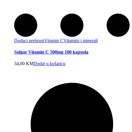
Dodaci prehrani
Vitamin C
Vitamini i minerali
Solgar Vitamin C 500mg 100 kapsula
34,00
KM
Dodaj u košaricu