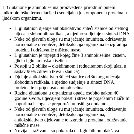
L-Glutatione je aminokiselina proizvedena prirodnim putem
mikrobiološke fermentacije i esencijalna je komponenta proteina u
ljudskom organizmu.
L-glutathion djeluje antioksidativno štiteći stanice od štetnog
utjecaja slobodnih radikala, a ujedno sudjeluje u sintezi DNA.
Neke od glavnih uloga su mu jačanje imuniteta, održavanje
hormonalne ravnoteže, detoksikacija organizma te izgradnja
proteina i održavanje mišićne mase.
L-glutathion je tripeptid kojeg čine 3 aminokiseline: cistein,
glicin i glutaminska kiselina.
Postoji u 2 oblika – oksidiranom i reduciranom (koji ulazi u
sastav 90% zdravih tkiva i stanica).
Djeluje antioksidativno štiteći stanice od štetnog utjecaja
slobodnih radikala, a ujedno sudjeluje u sintezi DNA,
proteina te u prijenosu aminokiselina.
Razina glutationa u organizmu opada osobito nakon 40.
godine života, utjecajem bolesti i stresa te pojačanim fizičkim
naporima i stoga se preporuča unositi ga dodatno.
Neke od glavnih uloga su mu jačanje imuniteta, održavanje
hormonalne ravnoteže, detoksikacija organizma,
antioksidativno djelovanje te izgradnja proteina i održavanje
mišićne mase.
Novija istraživanja su pokazala da l-glutathion olakšava