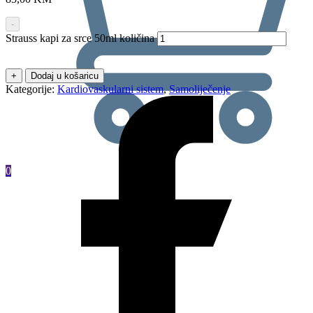
-
Strauss kapi za srce 50ml količina
+
Dodaj u košaricu
Kategorije:
Kardiovaskularni sistem
,
Samoliječenje
0