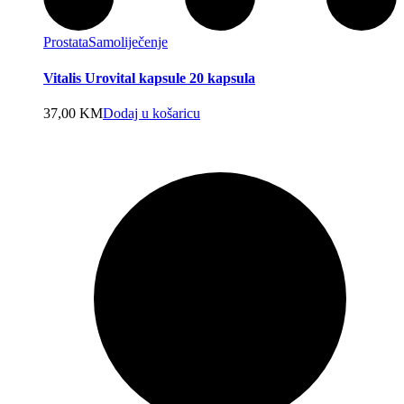
Prostata
Samoliječenje
Vitalis Urovital kapsule 20 kapsula
37,00
KM
Dodaj u košaricu