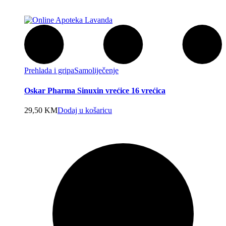
Prehlada i gripa
Samoliječenje
Oskar Pharma Sinuxin vrećice 16 vrećica
29,50
KM
Dodaj u košaricu