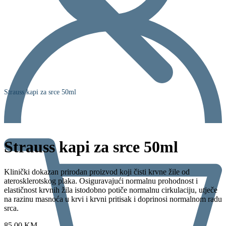
Strauss kapi za srce 50ml
Strauss kapi za srce 50ml
Klinički dokazan prirodan proizvod koji čisti krvne žile od
aterosklerotskog plaka. Osiguravajući normalnu prohodnost i
elastičnost krvnih žila istodobno potiče normalnu cirkulaciju, utječe
na razinu masnoća u krvi i krvni pritisak i doprinosi normalnom radu
srca.
85,00
KM