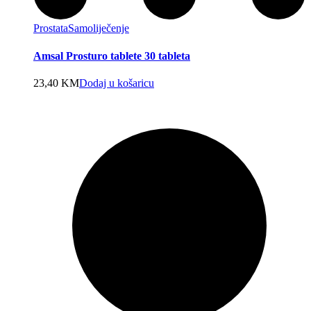
Prostata
Samoliječenje
Amsal Prosturo tablete 30 tableta
23,40
KM
Dodaj u košaricu