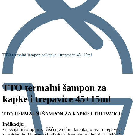
TTO termalni šampon za kapke i trepavice 45+15ml
TTO termalni šampon za
kapke i trepavice 45+15ml
TTO TERMALNI ŠAMPON ZA KAPKE I TREPAVICE
Indikacije:
• specijalni šampon za čišćenje očnih kapaka, obrva i trepavica
• koristan kod liječenja blefaritisa, hroničnog blefaritisa, MGD,