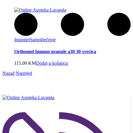
Imunitet
Samoliječenje
Orthomol Immun granule a30 30 vrećica
115,00
KM
Dodaj u košaricu
Nazad
Naprijed