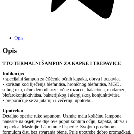
Opis
Opis
TTO TERMALNI ŠAMPON ZA KAPKE I TREPAVICE
Indikacije:
• specijalni šampon za čišćenje očnih kapaka, obrva i trepavica
• koristan kod liječenja blefaritisa, hroničnog blefaritisa, MGD,
suhog oka, očne demodikoze, očne rozacee, halaciona, madaroze,
blefarokonjuktivitisa, bakterijskog i alergijskog konjunktivitisa
• preporučuje se za jutarnju i večernju upotrebu.
Upotreba:
Detaljno operite ruke sapunom. Uzmite malu količinu šampona,
nanesite na osjetljive dijelove poput kontura očiju, kapaka, obrva i
trepavica. Masirajte 1-2 minute i isperite. Svojom posebnom
formulom čisti bez stvaranja pjene. Prije upotrebe dobro promućkati.