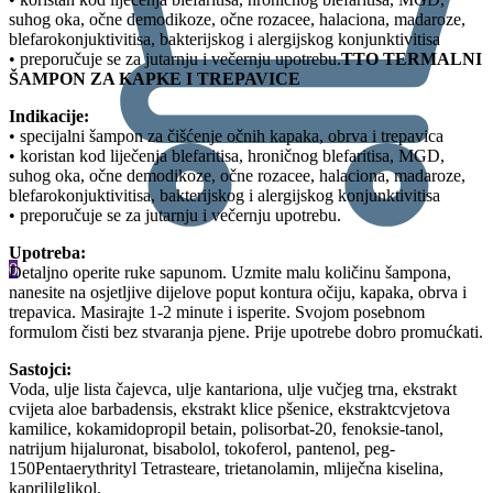
suhog oka, očne demodikoze, očne rozacee, halaciona, madaroze,
blefarokonjuktivitisa, bakterijskog i alergijskog konjunktivitisa
• preporučuje se za jutarnju i večernju upotrebu.
TTO TERMALNI
ŠAMPON ZA KAPKE I TREPAVICE
Indikacije:
• specijalni šampon za čišćenje očnih kapaka, obrva i trepavica
• koristan kod liječenja blefaritisa, hroničnog blefaritisa, MGD,
suhog oka, očne demodikoze, očne rozacee, halaciona, madaroze,
blefarokonjuktivitisa, bakterijskog i alergijskog konjunktivitisa
• preporučuje se za jutarnju i večernju upotrebu.
Upotreba:
0
Detaljno operite ruke sapunom. Uzmite malu količinu šampona,
nanesite na osjetljive dijelove poput kontura očiju, kapaka, obrva i
trepavica. Masirajte 1-2 minute i isperite. Svojom posebnom
formulom čisti bez stvaranja pjene. Prije upotrebe dobro promućkati.
Sastojci:
Voda, ulje lista čajevca, ulje kantariona, ulje vučjeg trna, ekstrakt
cvijeta aloe barbadensis, ekstrakt klice pšenice, ekstraktcvjetova
kamilice, kokamidopropil betain, polisorbat-20, fenoksie-tanol,
natrijum hijaluronat, bisabolol, tokoferol, pantenol, peg-
150Pentaerythrityl Tetrasteare, trietanolamin, mliječna kiselina,
kaprililglikol.