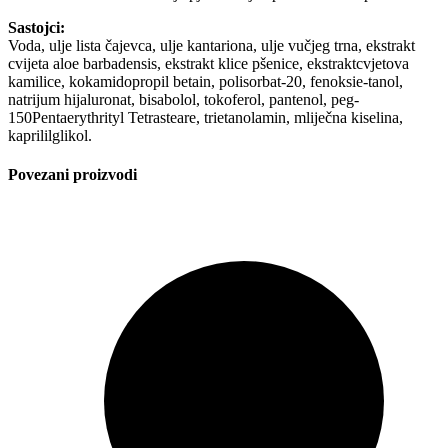
Sastojci:
Voda, ulje lista čajevca, ulje kantariona, ulje vučjeg trna, ekstrakt
cvijeta aloe barbadensis, ekstrakt klice pšenice, ekstraktcvjetova
kamilice, kokamidopropil betain, polisorbat-20, fenoksie-tanol,
natrijum hijaluronat, bisabolol, tokoferol, pantenol, peg-
150Pentaerythrityl Tetrasteare, trietanolamin, mliječna kiselina,
kaprililglikol.
Povezani proizvodi