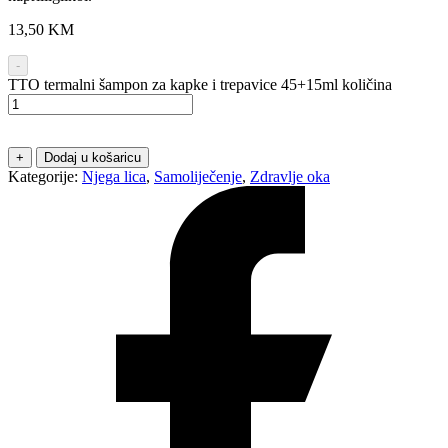
13,50
KM
-
TTO termalni šampon za kapke i trepavice 45+15ml količina
+
Dodaj u košaricu
Kategorije:
Njega lica
,
Samoliječenje
,
Zdravlje oka