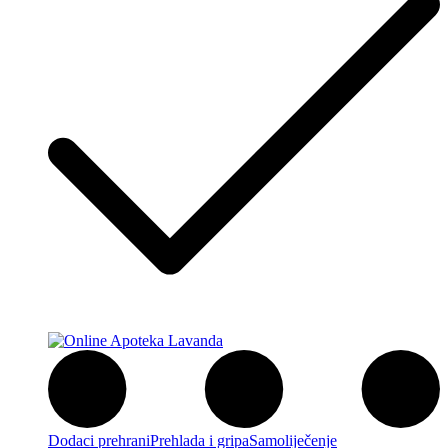
Dodaci prehrani
Prehlada i gripa
Samoliječenje