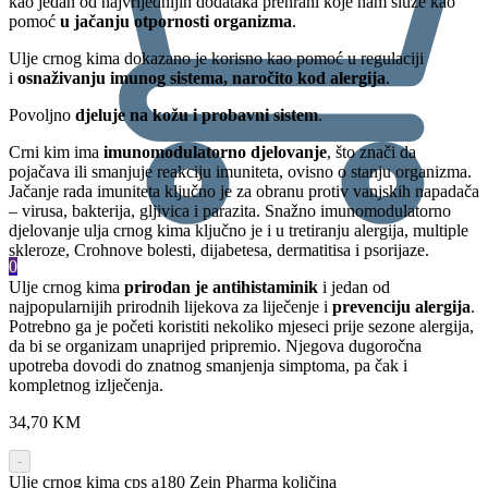
kao jedan od najvrijednijih dodataka prehrani koje nam služe kao
pomoć
u jačanju otpornosti organizma
.
Ulje crnog kima dokazano je korisno kao pomoć u regulaciji
i
osnaživanju imunog sistema, naročito kod alergija
.
Povoljno
djeluje na kožu i probavni sistem
.
Crni kim ima
imunomodulatorno djelovanje
, što znači da
pojačava ili smanjuje reakciju imuniteta, ovisno o stanju organizma.
Jačanje rada imuniteta ključno je za obranu protiv vanjskih napadača
– virusa, bakterija, gljivica i parazita. Snažno imunomodulatorno
djelovanje ulja crnog kima ključno je i u tretiranju alergija, multiple
skleroze, Crohnove bolesti, dijabetesa, dermatitisa i psorijaze.
0
Ulje crnog kima
prirodan je antihistaminik
i jedan od
najpopularnijih prirodnih lijekova za liječenje i
prevenciju alergija
.
Potrebno ga je početi koristiti nekoliko mjeseci prije sezone alergija,
da bi se organizam unaprijed pripremio. Njegova dugoročna
upotreba dovodi do znatnog smanjenja simptoma, pa čak i
kompletnog izlječenja.
34,70
KM
-
Ulje crnog kima cps a180 Zein Pharma količina