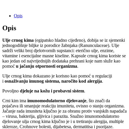
Opis
Opis
Ulje crnog kima
(egipatsko hladno cijeđeno), dobija se iz sjemenki
jednogodišnje biljke iz porodice žabnjaka (Ranunculaceae). Ulje
sadrži veliki broj djelotvornih supstanci: eterično ulje, enzime,
vitamine i esencijalne masne kiseline. Kapsule crnog kima koriste se
kao jedan od najvrijednijih dodataka prehrani koje nam služe kao
pomoć
u jačanju otpornosti organizma
.
Ulje crnog kima dokazano je korisno kao pomoć u regulaciji
i
osnaživanju imunog sistema, naročito kod alergija
.
Povoljno
djeluje na kožu i probavni sistem
.
Crni kim ima
imunomodulatorno djelovanje
, što znači da
pojačava ili smanjuje reakciju imuniteta, ovisno o stanju organizma.
Jačanje rada imuniteta ključno je za obranu protiv vanjskih napadača
– virusa, bakterija, gljivica i parazita. Snažno imunomodulatorno
djelovanje ulja crnog kima ključno je i u tretiranju alergija, multiple
skleroze, Crohnove bolesti, dijabetesa, dermatitisa i psorijaze.