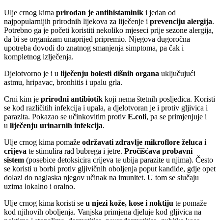
Ulje crnog kima
prirodan je antihistaminik
i jedan od
najpopularnijih prirodnih lijekova za liječenje i
prevenciju alergija
.
Potrebno ga je početi koristiti nekoliko mjeseci prije sezone alergija,
da bi se organizam unaprijed pripremio. Njegova dugoročna
upotreba dovodi do znatnog smanjenja simptoma, pa čak i
kompletnog izlječenja.
Djelotvorno je i u
liječenju bolesti dišnih organa
uključujući
astmu, hripavac, bronhitis i upalu grla.
Crni kim je
prirodni antibiotik
koji nema štetnih posljedica. Koristi
se kod različitih infekcija i upala, a djelotvoran je i protiv gljivica i
parazita. Pokazao se učinkovitim protiv
E.coli
, pa se primjenjuje i
u
liječenju urinarnih infekcija
.
Ulje crnog kima pomaže
održavati zdravlje mikroflore želuca i
crijeva
te stimulira rad bubrega i jetre.
Pročišćava probavni
sistem
(posebice detoksicira crijeva te ubija parazite u njima). Često
se koristi u borbi protiv gljivičnih oboljenja poput kandide, gdje opet
dolazi do naglaska njegov učinak na imunitet. U tom se slučaju
uzima lokalno i oralno.
Ulje crnog kima koristi se
u njezi kože, kose i noktiju
te pomaže
kod njihovih oboljenja. Vanjska primjena djeluje kod gljivica na