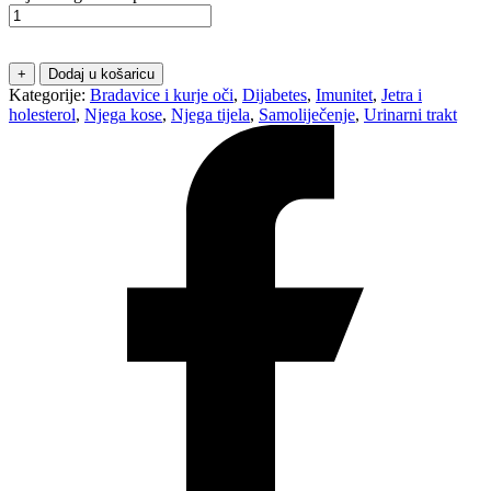
+
Dodaj u košaricu
Kategorije:
Bradavice i kurje oči
,
Dijabetes
,
Imunitet
,
Jetra i
holesterol
,
Njega kose
,
Njega tijela
,
Samoliječenje
,
Urinarni trakt