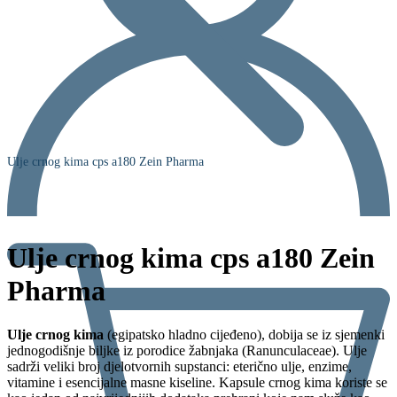
Ulje crnog kima cps a180 Zein Pharma
Ulje crnog kima cps a180 Zein
Pharma
Ulje crnog kima
(egipatsko hladno cijeđeno), dobija se iz sjemenki
jednogodišnje biljke iz porodice žabnjaka (Ranunculaceae). Ulje
sadrži veliki broj djelotvornih supstanci: eterično ulje, enzime,
vitamine i esencijalne masne kiseline. Kapsule crnog kima koriste se