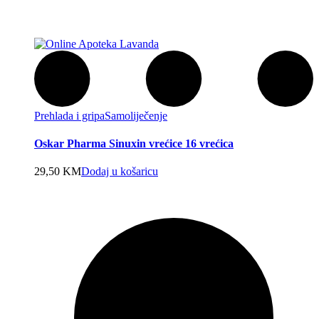
Prehlada i gripa
Samoliječenje
Oskar Pharma Sinuxin vrećice 16 vrećica
29,50
KM
Dodaj u košaricu