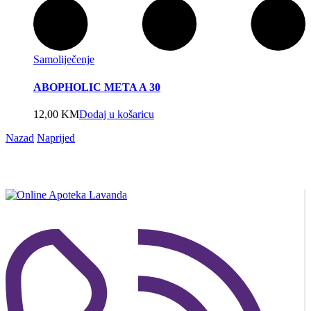
Samoliječenje
ABOPHOLIC META A 30
12,00
KM
Dodaj u košaricu
Nazad
Naprijed