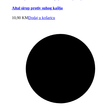
Altal sirup protiv suhog kašlja
10,90
KM
Dodaj u košaricu