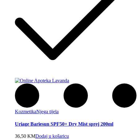
Kozmetika
Njega tijela
Uriage Bariesun SPF50+ Dry Mist sprej 200ml
36,50
KM
Dodaj u košaricu