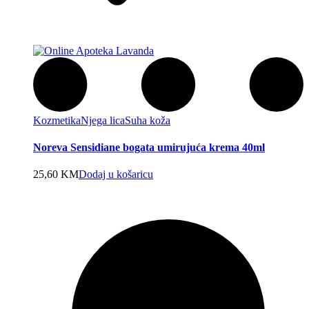
Kozmetika
Njega lica
Suha koža
Noreva Sensidiane bogata umirujuća krema 40ml
25,60
KM
Dodaj u košaricu