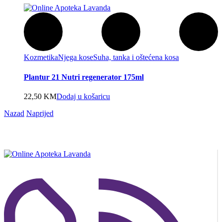
Kozmetika
Njega kose
Suha, tanka i oštećena kosa
Plantur 21 Nutri regenerator 175ml
22,50
KM
Dodaj u košaricu
Nazad
Naprijed