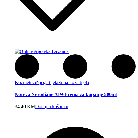
Kozmetika
Njega tijela
Suha koža tijela
Noreva Xerodiane AP+ krema za kupanje 500ml
34,40
KM
Dodaj u košaricu