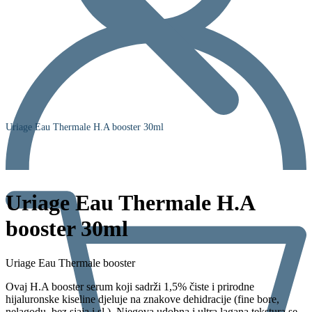
Uriage Eau Thermale H.A booster 30ml
Uriage Eau Thermale H.A
booster 30ml
Uriage Eau Thermale booster
Ovaj H.A booster serum koji sadrži 1,5% čiste i prirodne
hijaluronske kiseline djeluje na znakove dehidracije (fine bore,
nelagodu, bez sjaja i sl.). Njegova udobna i ultra lagana tekstura se