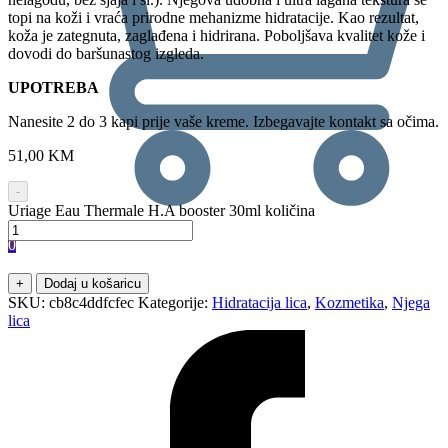
topi na koži i vraća prirodne mehanizme hidratacije. Kao rezultat,
koža je zategnuta, zaglađena i hidrirana. Poboljšava kvalitet kože i
dovodi do baršunastog izgleda.
UPOTREBA
Nanesite 2 do 3 kapi prije vaše kreme. Izbegavajte kontakt sa očima.
51,00
KM
-
Uriage Eau Thermale H.A booster 30ml količina
0
+
Dodaj u košaricu
SKU:
cb8c4ddfcfec
Kategorije:
Hidratacija lica
,
Kozmetika
,
Njega
lica