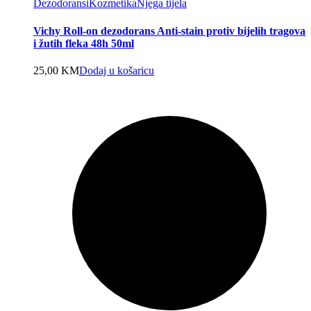
Dezodoransi
Kozmetika
Njega tijela
Vichy Roll-on dezodorans Anti-stain protiv bijelih tragova
i žutih fleka 48h 50ml
25,00
KM
Dodaj u košaricu