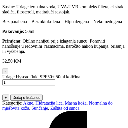
Sastav: Uriage termalna voda, UVA/UVB kompleks filtera, ekstrakt
sladića, fitosteroli, matirajući sastojak.
Bez parabena – Bez oktokrilena – Hipoalergena – Nekomedogena
Pakovanje
: 50ml
Primjena
: Obilno nanijeti prije izlaganja suncu. Ponoviti
nanošenje u redovnim razmacima, naročito nakon kupanja, brisanja
ili vježbanja.
32,50
KM
-
Uriage Hyseac fluid SPF50+ 50ml količina
+
Dodaj u košaricu
Kategorije:
Akne
,
Hidratacija lica
,
Masna koža
,
Normalna do
mješovita koža
,
Sunčanje
,
Zaštita od sunca