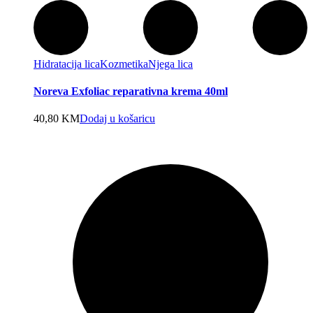
Hidratacija lica
Kozmetika
Njega lica
Noreva Exfoliac reparativna krema 40ml
40,80
KM
Dodaj u košaricu