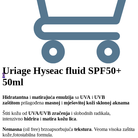
Uriage Hyseac fluid SPF50+
0
50ml
Hidratantna
i
matirajuća emulzija
sa
UVA
i
UVB
zaštitom
prilagođena
masnoj
i
mješovitoj koži sklonoj aknama
Štiti kožu od
UVA/UVB zračenja
i slobodnih radikala,
intenzivno
hidrira
i
matira kožu lica
.
Nemasna
(oil free) brzoapsorbujuća
tekstura
. Veoma visoka zaštita
kože,fotostabilna formula.