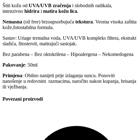
Štiti kožu od
UVA/UVB zračenja
i slobodnih radikala,
intenzivno
hidrira
i
matira kožu lica
.
Nemasna
(oil free) brzoapsorbujuća
tekstura
. Veoma visoka zaštita
kože,fotostabilna formula.
Sastav: Uriage termalna voda, UVA/UVB kompleks filtera, ekstrakt
sladića, fitosteroli, matirajući sastojak.
Bez parabena – Bez oktokrilena – Hipoalergena – Nekomedogena
Pakovanje
: 50ml
Primjena
: Obilno nanijeti prije izlaganja suncu. Ponoviti
nanošenje u redovnim razmacima, naročito nakon kupanja, brisanja
ili vježbanja.
Povezani proizvodi