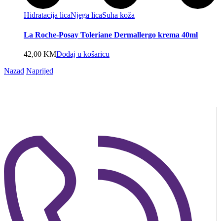
Hidratacija lica
Njega lica
Suha koža
La Roche-Posay Toleriane Dermallergo krema 40ml
42,00
KM
Dodaj u košaricu
Nazad
Naprijed