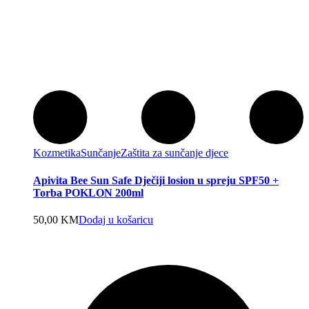
Kozmetika
Sunčanje
Zaštita za sunčanje djece
Apivita Bee Sun Safe Dječiji losion u spreju SPF50 +
Torba POKLON 200ml
50,00
KM
Dodaj u košaricu