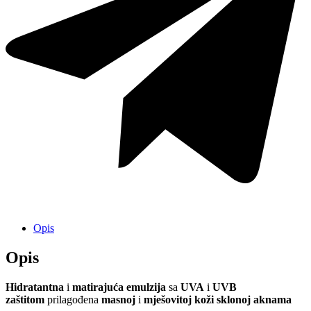
Opis
Opis
Hidratantna
i
matirajuća emulzija
sa
UVA
i
UVB
zaštitom
prilagođena
masnoj
i
mješovitoj koži sklonoj aknama