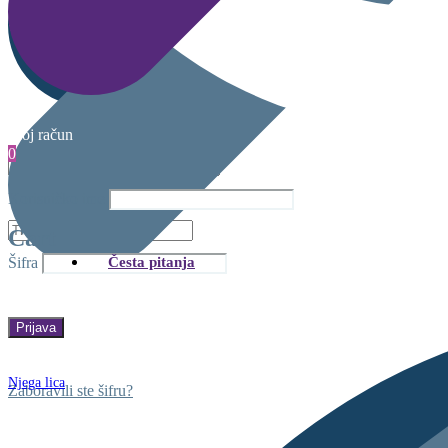
Moj račun
0
Korisničko ime
Cart
Česta pitanja
Šifra
Njega lica
Zaboravili ste šifru?