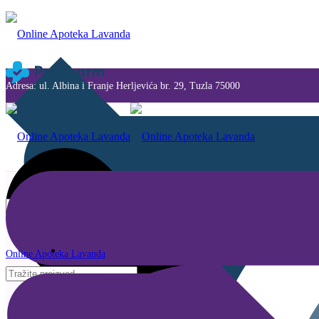
Adresa: ul. Albina i Franje Herljevića br. 29, Tuzla 75000
Savjeti i novosti
Online Apoteka Lavanda