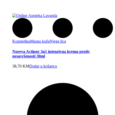
Kozmetika
Masna koža
Njega lica
Noreva Actipur 3u1 intenzivna krema protiv
nesavršenosti 30ml
38,70
KM
Dodaj u košaricu