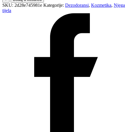
SKU:
2d28e745981e
Kategorije:
Dezodoransi
,
Kozmetika
,
Njega
tijela