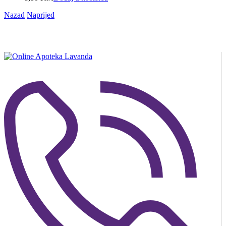
Nazad
Naprijed