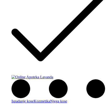
Ispadanje kose
Kozmetika
Njega kose